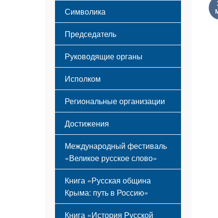
Этапы становления
Символика
Принципы деятельности
Флаг
Структура
Председатель
Герб
Мероприятия
Гимн
Устав
Руководящие органы
Исполком
Региональные организации
Достижения
Международный фестиваль
«Великое русское слово»
Книга «Русская община
Крыма: путь в Россию»
Книга «История Русской