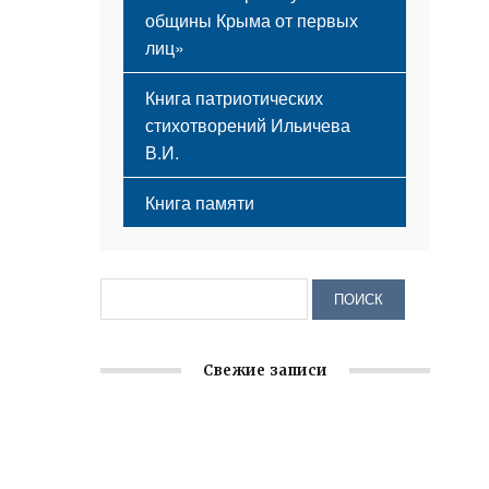
общины Крыма от первых
лиц»
Книга патриотических
стихотворений Ильичева
В.И.
Книга памяти
Свежие записи
Крымское отделение «Ассамблеи
народов России» реализует проект «С
чего начинается Родина»