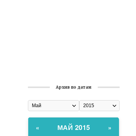
Заслуженная награда руководителю
волонтёрской организации
Ильин день: история и значение
праздника
Гумпомощь для десантников накануне
Дня ВДВ
Улица Карла Маркса в Феодосии стала
улицей Соборной
Архив по датам
МАЙ 2015
«
»