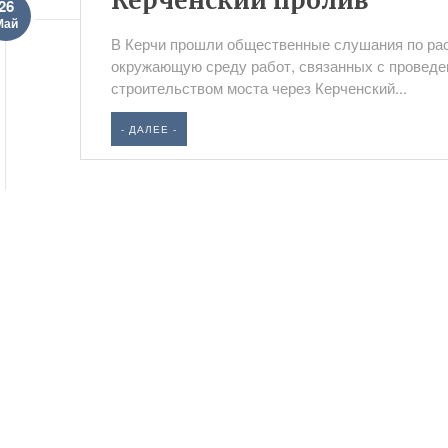
Керченский пролив
26
Май
В Керчи прошли общественные слушания по рас
окружающую среду работ, связанных с провед
строительством моста через Керченский...
- ДАЛЕЕ -