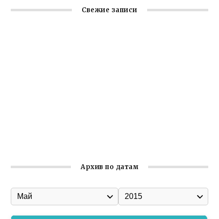
Свежие записи
Крымское отделение «Ассамблеи народов России»
реализует проект «С чего начинается Родина»
Встреча с активом Ялтинской организации Русской
общины Крыма
Заслуженная награда руководителю волонтёрской
организации
Ильин день: история и значение праздника
Гумпомощь для десантников накануне Дня ВДВ
Архив по датам