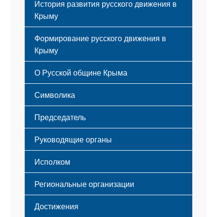
История развития русского движения в
Крыму
Формирование русского движения в
Крыму
Русский Крым
О Русской общине Крыма
Этапы становления
Символика
Принципы деятельности
Флаг
Структура
Председатель
Герб
Мероприятия
Гимн
Устав
Руководящие органы
Исполком
Региональные организации
Достижения