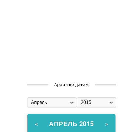
Ильин день: история и значение
праздника
Гумпомощь для десантников накануне
Дня ВДВ
Улица Карла Маркса в Феодосии стала
улицей Соборной
Состоялось собрание
Симферопольской городской
организации Русской общины Крыма
Архив по датам
АПРЕЛЬ 2015
«
»