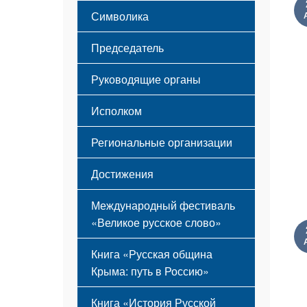
Этапы становления
Символика
Принципы деятельности
Флаг
Структура
Председатель
Герб
Мероприятия
Гимн
Устав
Руководящие органы
Исполком
Региональные организации
Достижения
Международный фестиваль
«Великое русское слово»
Книга «Русская община
Крыма: путь в Россию»
Книга «История Русской