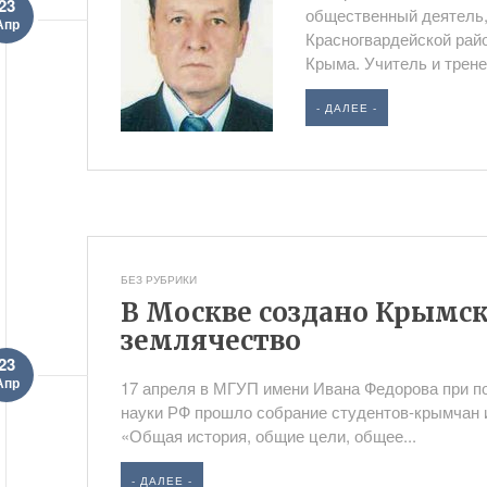
23
общественный деятель,
Апр
Красногвардейской рай
Крыма. Учитель и трене
- ДАЛЕЕ -
БЕЗ РУБРИКИ
В Москве создано Крымск
землячество
23
Апр
17 апреля в МГУП имени Ивана Федорова при п
науки РФ прошло собрание студентов-крымчан 
«Общая история, общие цели, общее...
- ДАЛЕЕ -