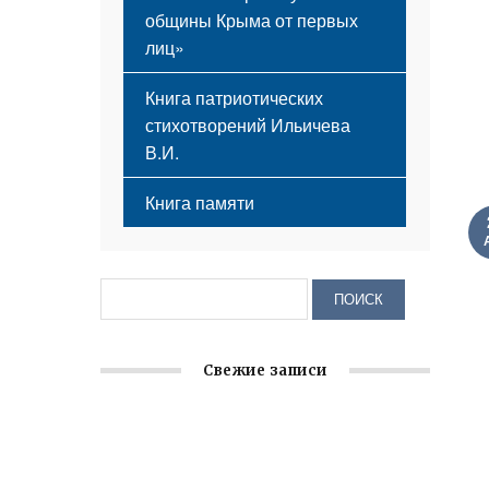
общины Крыма от первых
лиц»
Книга патриотических
стихотворений Ильичева
В.И.
Книга памяти
Свежие записи
Заслуженная награда руководителю
волонтёрской организации