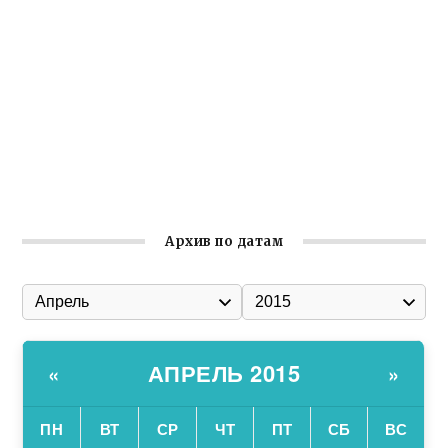
организации
Ильин день: история и значение праздника
Гумпомощь для десантников накануне Дня ВДВ
Улица Карла Маркса в Феодосии стала улицей
Соборной
Состоялось собрание Симферопольской городской
организации Русской общины Крыма
Архив по датам
АПРЕЛЬ 2015
«
»
ПН
ВТ
СР
ЧТ
ПТ
СБ
ВС