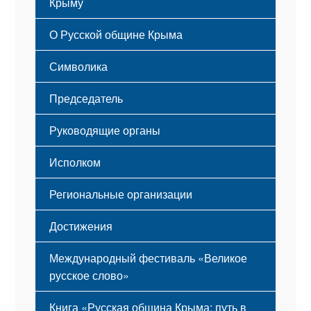
Крыму
Русский Крым
О Русской общине Крыма
Этапы становления
Символика
Принципы деятельности
Флаг
Структура
Председатель
Герб
Мероприятия
Гимн
Устав
Руководящие органы
Исполком
Региональные организации
Достижения
Международный фестиваль «Великое
русское слово»
Книга «Русская община Крыма: путь в