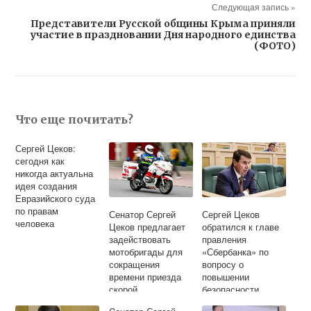
Следующая запись »
Представители Русской общины Крыма приняли
участие в праздновании Дня народного единства
(ФОТО)
Что еще почитать?
Сергей Цеков:
сегодня как
никогда актуальна
идея создания
Евразийского суда
по правам
Сенатор Сергей
Сергей Цеков
человека
Цеков предлагает
обратился к главе
задействовать
правления
мотобригады для
«Сбербанка» по
сокращения
вопросу о
времени приезда
повышении
скорой
безопасности
медицинской
хранения вкладов