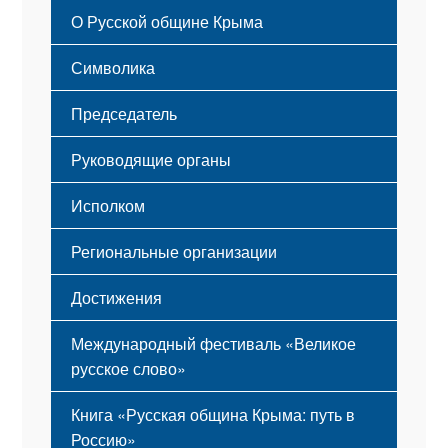
Русский Крым
О Русской общине Крыма
Этапы становления
Символика
Принципы деятельности
Флаг
Структура
Председатель
Герб
Мероприятия
Гимн
Устав
Руководящие органы
Исполком
Региональные организации
Достижения
Международный фестиваль «Великое
русское слово»
Книга «Русская община Крыма: путь в
Россию»