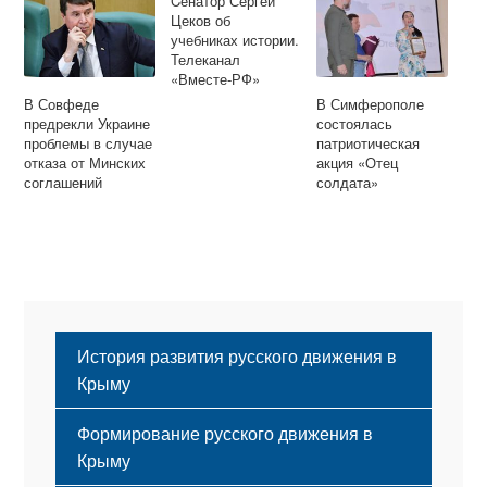
Cенатор Сергей
помощи
Цеков об
учебниках истории.
Телеканал
«Вместе-РФ»
В Совфеде
В Симферополе
предрекли Украине
состоялась
проблемы в случае
патриотическая
отказа от Минских
акция «Отец
соглашений
солдата»
История развития русского движения в
Крыму
Формирование русского движения в
Крыму