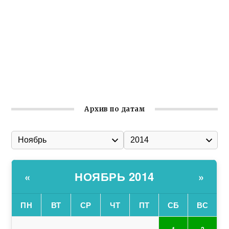
Ильин день: история и значение праздника
Гумпомощь для десантников накануне Дня ВДВ
Улица Карла Маркса в Феодосии стала улицей
Соборной
Состоялось собрание Симферопольской городской
организации Русской общины Крыма
Архив по датам
НОЯБРЬ 2014
«
»
ПН
ВТ
СР
ЧТ
ПТ
СБ
ВС