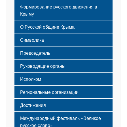
Формирование русского движения в
Крыму
Русский Крым
О Русской общине Крыма
Этапы становления
Символика
Принципы деятельности
Флаг
Структура
Председатель
Герб
Мероприятия
Гимн
Устав
Руководящие органы
Исполком
Региональные организации
Достижения
Международный фестиваль «Великое
русское слово»