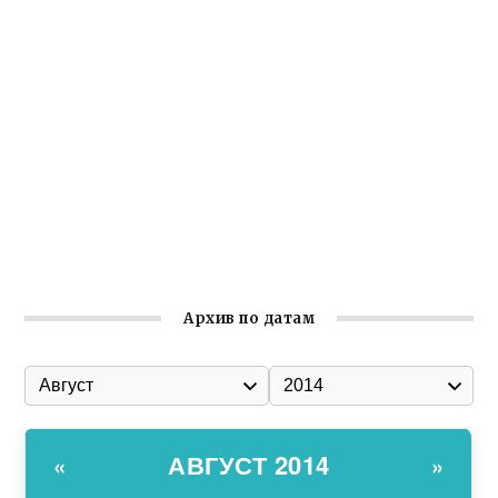
Заслуженная награда руководителю волонтёрской
организации
Ильин день: история и значение праздника
Гумпомощь для десантников накануне Дня ВДВ
Улица Карла Маркса в Феодосии стала улицей
Соборной
Состоялось собрание Симферопольской городской
организации Русской общины Крыма
Архив по датам
АВГУСТ 2014
«
»