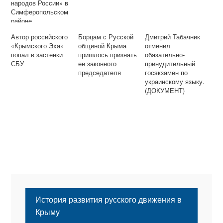
народов России» в
Симферопольском
районе
Автор российского
Борцам с Русской
Дмитрий Табачник
«Крымского Эха»
общиной Крыма
отменил
попал в застенки
пришлось признать
обязательно-
СБУ
ее законного
принудительный
председателя
госэкзамен по
украинскому языку.
(ДОКУМЕНТ)
История развития русского движения в
Крыму