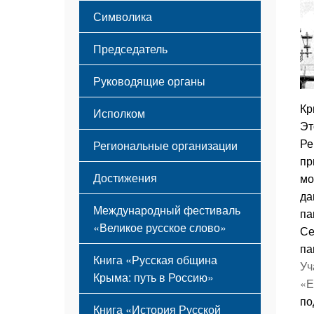
Этапы становления
Символика
Принципы деятельности
Флаг
Структура
Председатель
Герб
Мероприятия
Гимн
Устав
Руководящие органы
Кр
Исполком
Эт
Ре
Региональные организации
пр
Достижения
мо
да
Международный фестиваль
па
«Великое русское слово»
Се
па
Книга «Русская община
Уч
Крыма: путь в Россию»
«Е
по
Книга «История Русской