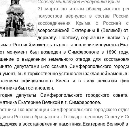
Совету министров Республики Крым
21 марта, по итогам общекрымского р
полуостров вернулся в состав России
воссоединения Крыма с Россией 
всероссийской Екатерины
II
(Великой) от
державу. Поэтому, серьезным шагом в 
ыма с Россией может стать восстановление монумента Ек
от монумент был возведен в Симферополе в 1890 году,
шение о выделении земельного отвода для восстанов
инято депутатами 5-го созыва Симферопольского городск
нумент, был торжественно установлен закладной камень в 
влением официального Киева и в силу нехватки фина
мятника был остановлен.
годня депутаты Симферопольского городского совета
мятника Екатерине Великой в г. Симферополе.
астники I конференции Симферопольского городского отде
диная Россия»обращаются к Государственному Совету и С
ддержке в восстановлении памятника Екатерине Великой в