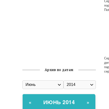
Се
по
Заслуженная награда руководителю
По
волонтёрской организации
Ильин день: история и значение
праздника
Гумпомощь для десантников накануне
Дня ВДВ
Улица Карла Маркса в Феодосии стала
улицей Соборной
Се
де
па
Архив по датам
се
ИЮНЬ 2014
«
»