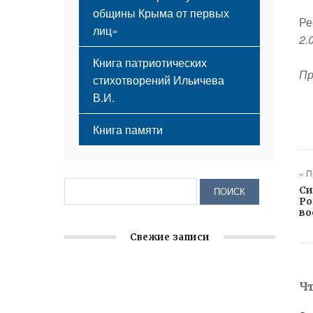
общины Крыма от первых
Ре
лиц»
2.
Книга патриотических
Пр
стихотворений Ильичева
В.И.
Книга памяти
« 
Си
Ро
во
Свежие записи
Крымское отделение «Ассамблеи
Ч
народов России» реализует проект «С
чего начинается Родина»