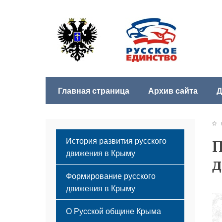
Главная страница
Архив сайта
Д
Б
История развития русского
П
движения в Крыму
д
Формирование русского
движения в Крыму
Русский Крым
О Русской общине Крыма