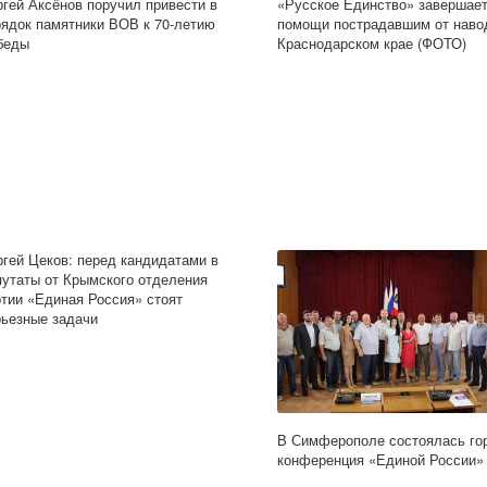
ргей Аксёнов поручил привести в
«Русское Единство» завершает
рядок памятники ВОВ к 70-летию
помощи пострадавшим от наво
беды
Краснодарском крае (ФОТО)
ргей Цеков: перед кандидатами в
путаты от Крымского отделения
ртии «Единая Россия» стоят
рьезные задачи
В Симферополе состоялась го
конференция «Единой России»