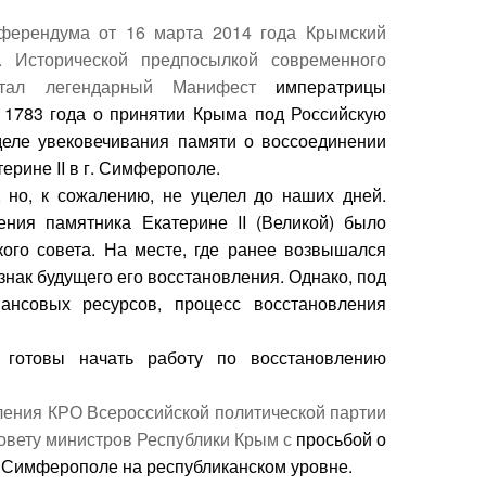
еферендума от 16 марта 2014 года Крымский
. Исторической предпосылкой современного
стал легендарный Манифест
императрицы
 1783 года о принятии Крыма под Российскую
деле увековечивания памяти о воссоединении
атерине
II
в г. Симферополе.
 но, к сожалению, не уцелел до наших дней.
ления памятника Екатерине
II
(Великой) было
ого совета. На месте, где ранее возвышался
знак будущего его восстановления. Однако, под
нсовых ресурсов, процесс восстановления
 готовы начать работу по восстановлению
ления КРО Всероссийской политической партии
овету министров Республики Крым с
просьбой о
 Симферополе на республиканском уровне.