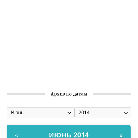
Заслуженная награда руководителю волонтёрской
организации
Ильин день: история и значение праздника
Гумпомощь для десантников накануне Дня ВДВ
Улица Карла Маркса в Феодосии стала улицей
Соборной
Состоялось собрание Симферопольской городской
организации Русской общины Крыма
Архив по датам
ИЮНЬ 2014
«
»