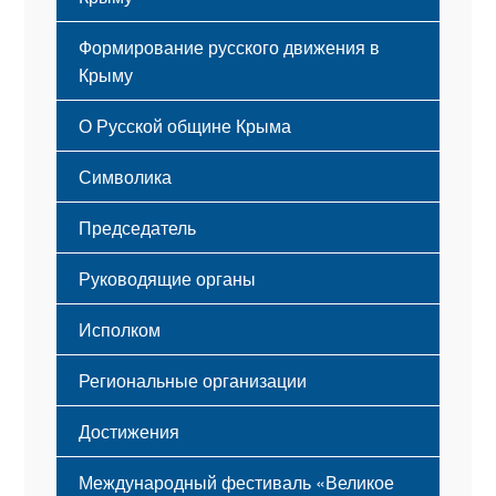
Формирование русского движения в
Крыму
Русский Крым
О Русской общине Крыма
Этапы становления
Символика
Принципы деятельности
Флаг
Структура
Председатель
Герб
Мероприятия
Гимн
Устав
Руководящие органы
Исполком
Региональные организации
Достижения
Международный фестиваль «Великое