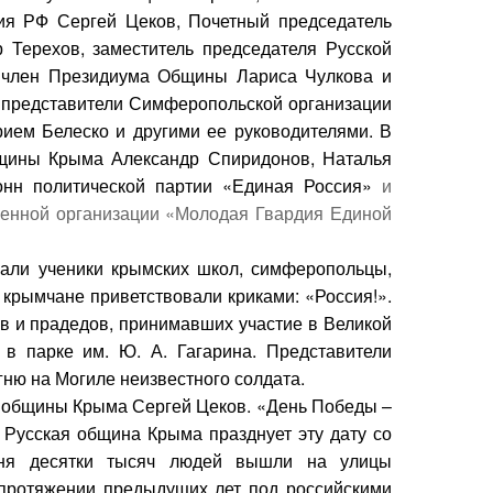
ния РФ
Сергей Цеков
, Почетный председатель
 Терехов
, заместитель председателя Русской
 член Президиума Общины
Лариса Чулкова
и
е представители Симферопольской организации
ием Белеско
и другими ее руководителями.
В
общины Крыма
Александр Спиридонов
,
Наталья
онн политической партии «Единая Россия»
и
венной организации «Молодая Гвардия Единой
чали ученики крымских школ, симферопольцы,
крымчане приветствовали криками: «Россия!».
в и прадедов, принимавших участие в Великой
 в парке им. Ю. А. Гагарина. Представители
ню на Могиле неизвестного солдата.
 общины Крыма Сергей Цеков. «День Победы –
– Русская община Крыма празднует эту дату со
дня десятки тысяч людей вышли на улицы
протяжении предыдущих лет под российскими