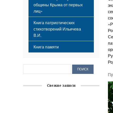
общины Крыма от первых
зн
лиц»
се
со
Книга патриотических
«Р
стихотворений Ильичева
Ро
В.И.
Се
па
Книга памяти
ор
Ру
Ро
Пр
Свежие записи
Заслуженная награда руководителю
волонтёрской организации