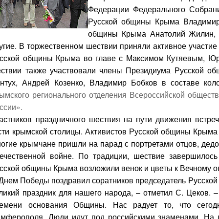
Федерации Федерального Собра
Русской общины Крыма
Владимир
общины Крыма
Анатолий Жилин
,
угие. В торжественном шествии приняли активное участи
сской общины Крыма
во главе с
Максимом Кутяевым
,
Юр
ствии также участвовали члены Президиума Русской 
нтух,
Андрей Козенко
,
Владимир Бобков
в составе кол
ымского регионального отделения Всероссийской общест
ссии».
астников праздничного шествия на пути движения встре
сти крымской столицы. Активистов Русской общины Крыма 
огие крымчане пришли на парад с портретами отцов, дедо
ечественной войне. По традиции, шествие завершилось
сской общины Крыма возложили венок и цветы к Вечному ог
Днем Победы поздравил соратников председатель Русской
ликий праздник для нашего народа, – отметил С. Цеков. 
емени основания Общины. Нас радует то, что сего
мферополя. Люди идут под российскими знаменами. На 