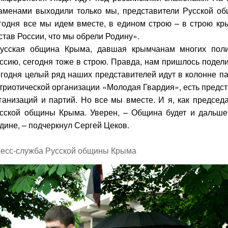
аменами выходили только мы, представители Русской о
годня все мы идем вместе, в едином строю – в строю кр
став России, что мы обрели Родину».
усская община Крыма, давшая крымчанам многих поли
ссию, сегодня тоже в строю. Правда, нам пришлось подел
годня целый ряд наших представителей идут в колонне п
триотической организации «Молодая Гвардия», есть предс
ганизаций и партий. Но все мы вместе. И я, как председ
сской общины Крыма. Уверен, – Община будет и дальше
дине, – подчеркнул Сергей Цеков.
есс-служба Русской общины Крыма