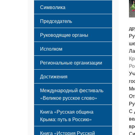
Этапы становления
Символика
Принципы деятельности
Флаг
Структура
Председатель
Герб
Мероприятия
др
Гимн
Устав
Руководящие органы
Ру
ше
Исполком
Ла
Кр
Региональные организации
Ро
Уч
Достижения
го
Мн
Международный фестиваль
От
«Великое русское слово»
Ру
С 
Книга «Русская община
ве
Крыма: путь в Россию»
вр
Книга «История Русской
Си