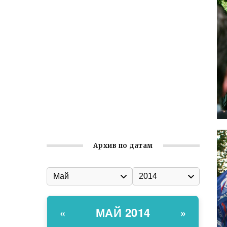
Ильин день: история и значение
праздника
Гумпомощь для десантников накануне
Дня ВДВ
Улица Карла Маркса в Феодосии стала
улицей Соборной
Состоялось собрание
Симферопольской городской
организации Русской общины Крыма
Архив по датам
МАЙ 2014
«
»