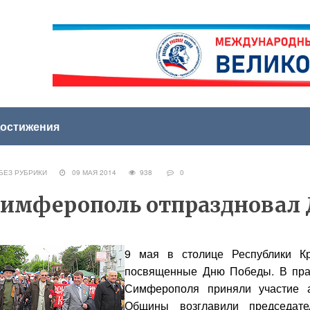
остижения
ЕЗ РУБРИКИ
09 МАЯ 2014
938
0
имферополь отпраздновал 
9 мая в столице Республики Кр
посвященные Дню Победы. В пра
Симферополя приняли участие 
Общины возглавили председат