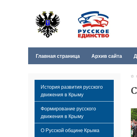
Главная страница
Архив сайта
Д
Б
История развития русского
С
движения в Крыму
Формирование русского
движения в Крыму
Русский Крым
О Русской общине Крыма