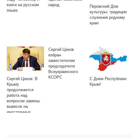
книги на русском
народ
Перовский Дом
языке
культуры: традиции
служения родному
краю
Сергей Цеков
избран
заместителем
председателя
Всеукраинского
КСОРС
Сергей Цеков: В
С Днем Республики
Крыму
Крым!
продолжается
работа над
вопросом замены
вывесок на
иностранных
языках