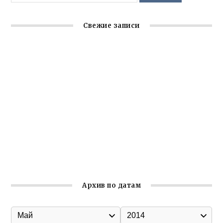
Свежие записи
Крымское отделение «Ассамблеи народов России»
реализует проект «С чего начинается Родина»
Встреча с активом Ялтинской организации Русской
общины Крыма
Заслуженная награда руководителю волонтёрской
организации
Ильин день: история и значение праздника
Гумпомощь для десантников накануне Дня ВДВ
Архив по датам