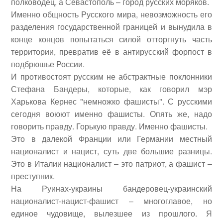
полководец, а Севастополь – город русских моряков.
Именно общность Русского мира, невозможность его
разделения государственной границей и вынудила в
конце концов попытаться силой отторгнуть часть
территории, превратив её в антирусский форпост в
подбрюшье России.
И противостоят русским не абстрактные поклонники
Стефана Бандеры, которые, как говорил мэр
Харькова Кернес "немножко фашисты". С русскими
сегодня воюют именно фашисты. Опять же, надо
говорить правду. Горькую правду. Именно фашисты.
Это в далекой Франции или Германии местный
националист и нацист, суть две большие разницы.
Это в Италии националист – это патриот, а фашист –
преступник.
На Руинах-украины бандеровец-украинский
националист-нацист-фашист – многоглавое, но
единое чудовище, вылезшее из прошлого. Я