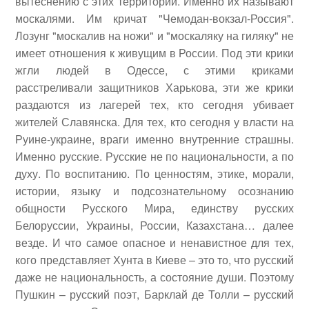
вытеснению с этих территорий. Именно их называют
москалями. Им кричат "Чемодан-вокзал-Россия".
Лозунг "москалив на ножи" и "москаляку на гиляку" не
имеет отношения к живущим в России. Под эти крики
жгли людей в Одессе, с этими криками
расстреливали защитников Харькова, эти же крики
раздаются из лагерей тех, кто сегодня убивает
жителей Славянска. Для тех, кто сегодня у власти на
Руине-украине, враги именно внутренние страшны.
Именно русские. Русские не по национальности, а по
духу. По воспитанию. По ценностям, этике, морали,
истории, языку и подсознательному осознанию
общности Русского Мира, единству русских
Белоруссии, Украины, России, Казахстана… далее
везде. И что самое опасное и ненавистное для тех,
кого представляет Хунта в Киеве – это то, что русский
даже не национальность, а состояние души. Поэтому
Пушкин – русский поэт, Барклай де Толли – русский