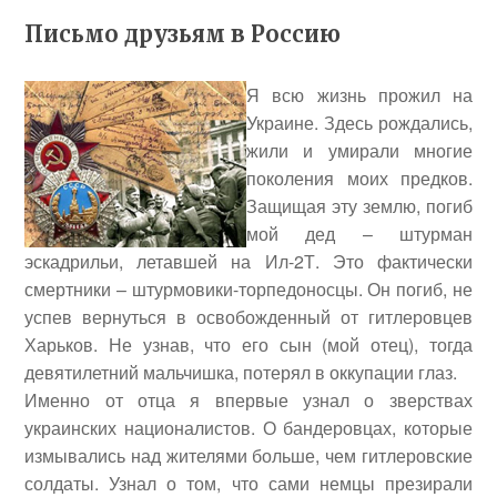
Письмо друзьям в Россию
Я всю жизнь прожил на
Украине. Здесь рождались,
жили и умирали многие
поколения моих предков.
Защищая эту землю, погиб
мой дед – штурман
эскадрильи, летавшей на Ил-2Т. Это фактически
смертники – штурмовики-торпедоносцы. Он погиб, не
успев вернуться в освобожденный от гитлеровцев
Харьков. Не узнав, что его сын (мой отец), тогда
девятилетний мальчишка, потерял в оккупации глаз.
Именно от отца я впервые узнал о зверствах
украинских националистов. О бандеровцах, которые
измывались над жителями больше, чем гитлеровские
солдаты. Узнал о том, что сами немцы презирали