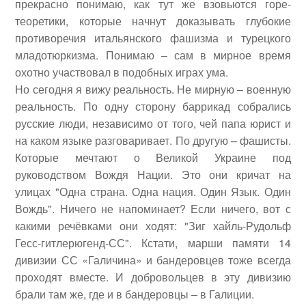
прекрасно понимаю, как тут же взовьются горе-
теоретики, которые начнут доказывать глубокие
противоречия итальянского фашизма и турецкого
младотюркизма. Понимаю – сам в мирное время
охотно участвовал в подобных играх ума.
Но сегодня я вижу реальность. Не мирную – военную
реальность. По одну сторону баррикад собрались
русские люди, независимо от того, чей папа юрист и
на каком языке разговаривает. По другую – фашисты.
Которые мечтают о Великой Украине под
руководством Вождя Нации. Это они кричат на
улицах "Одна страна. Одна нация. Один Язык. Один
Вождь". Ничего не напоминает? Если ничего, вот с
какими речёвками они ходят: "Зиг хайль-Рудольф
Гесс-гитлерюгенд-СС". Кстати, марши памяти 14
дивизии СС «Галичина» и бандеровцев тоже всегда
проходят вместе. И добровольцев в эту дивизию
брали там же, где и в бандеровцы – в Галиции.