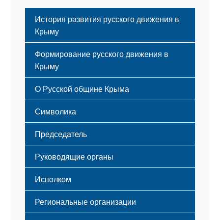
История развития русского движения в
Крыму
Формирование русского движения в
Крыму
Русский Крым
О Русской общине Крыма
Этапы становления
Символика
Принципы деятельности
Флаг
Структура
Председатель
Герб
Мероприятия
Гимн
Устав
Руководящие органы
Исполком
Региональные организации