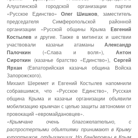
Алуштинской городской организации партии
«Русское Единство»
Олег Шишков
, заместитель
председателя Симферопольской районной
организации «Русской общины Крыма
Евгений
Костылев
и другие. Также в митингах и шествии
участвовали казачьи атаманы
Александр
Палочкин
(«Слава и воля»),
Антон
Сироткин
(казачье братство «Единство»),
Сергей
Ярхан
(Евпаторийская казачья община Войска
Запорожского).
Михаил Шеремет и Евгений Костылев напомнили
собравшимся, что «Русское Единство», Русская
община Крыма и казачьи организации объявили
мобилизацию крымчан с целью защиты автономии от
провокаций «евромайдановцев».
«Крымчане очень благожелательно, с
распростертыми объятиями принимают в Крыму
курортников, отдыхающих. Но бандеровцы в Крым