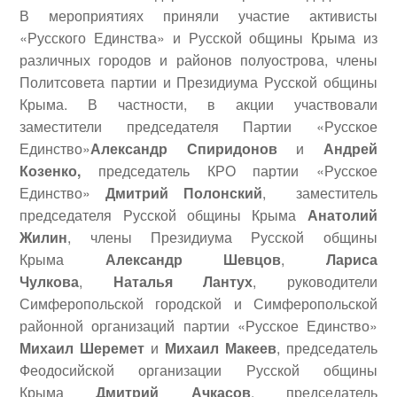
В мероприятиях приняли участие активисты
«Русского Единства» и Русской общины Крыма из
различных городов и районов полуострова, члены
Политсовета партии и Президиума Русской общины
Крыма. В частности, в акции участвовали
заместители председателя Партии «Русское
Единство»
Александр Спиридонов
и
Андрей
Козенко,
председатель КРО партии «Русское
Единство»
Дмитрий Полонский
, заместитель
председателя Русской общины Крыма
Анатолий
Жилин
, члены Президиума Русской общины
Крыма
Александр Шевцов
,
Лариса
Чулкова
,
Наталья Лантух
, руководители
Симферопольской городской и Симферопольской
районной организаций партии «Русское Единство»
Михаил Шеремет
и
Михаил Макеев
, председатель
Феодосийской организации Русской общины
Крыма
Дмитрий Ачкасов
, председатель