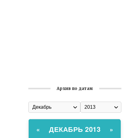
Ильин день: история и значение
праздника
Гумпомощь для десантников накануне
Дня ВДВ
Улица Карла Маркса в Феодосии стала
улицей Соборной
Состоялось собрание
Симферопольской городской
организации Русской общины Крыма
Архив по датам
ДЕКАБРЬ 2013
«
»