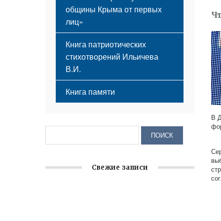
общины Крыма от первых
Ч
лиц»
Книга патриотических
стихотворений Ильичева
В.И.
Книга памяти
В 
фо
Се
выб
Свежие записи
ст
со
Заслуженная награда руководителю
волонтёрской организации