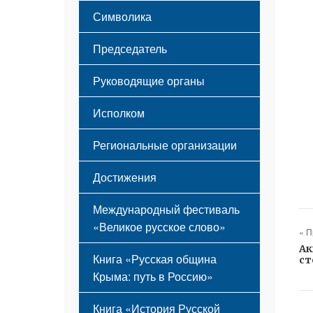
Этапы становления
Символика
Принципы деятельности
Флаг
Структура
Председатель
Герб
Мероприятия
Гимн
Устав
Руководящие органы
Исполком
Региональные организации
Достижения
Международный фестиваль
«Великое русское слово»
« 
Ак
Книга «Русская община
ст
Крыма: путь в Россию»
Книга «История Русской