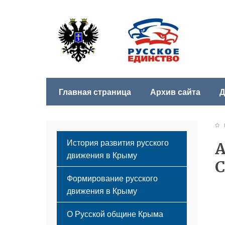
Главная страница
Архив сайта
Д
Б
История развития русского
А
движения в Крыму
Формирование русского
движения в Крыму
Русский Крым
О Русской общине Крыма