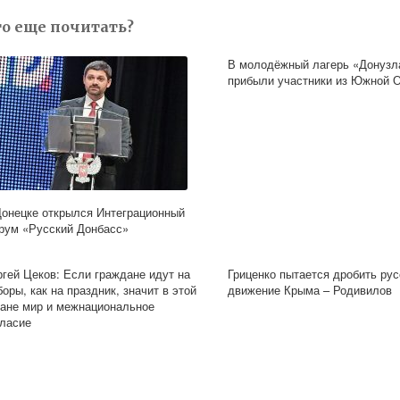
то еще почитать?
В молодёжный лагерь «Донузл
прибыли участники из Южной 
Донецке открылся Интеграционный
рум «Русский Донбасс»
ргей Цеков: Если граждане идут на
Гриценко пытается дробить рус
оры, как на праздник, значит в этой
движение Крыма – Родивилов
ране мир и межнациональное
гласие