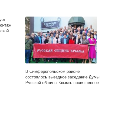
ует
монтаж
тской
В Симферопольском районе
состоялось выездное заседание Думы
Русской общины Крыма, посвященное
30-летию создания Общины