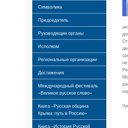
Этапы становления
Символика
Принципы деятельности
Флаг
Структура
Председатель
Герб
Мероприятия
ак
Гимн
Устав
Руководящие органы
до
От
Исполком
де
ср
Региональные организации
не
Ро
Достижения
Мо
ра
Международный фестиваль
на
«Великое русское слово»
Книга «Русская община
Пр
Крыма: путь в Россию»
Книга «История Русской