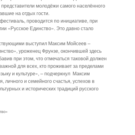
к представители молодёжи самого населённого
хавшие на отдых гости.
м фестиваль, проводится по инициативе, при
ии «Русское Единство». Это давно стало
тствующими выступил Максим Мойсеев –
инство», уроженец Фрунзе, окончившей здесь
авив при этом, что отмечаться таковой должен
 важной для всех, кто проживает за пределами
языку и культуре», – подчеркнул Максим
 личного и семейного счастья, успехов в
ультурных и исторических традиций русского
тво»