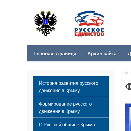
Главная страница
Архив сайта
Д
Б
История развития русского
Ф
движения в Крыму
Формирование русского
движения в Крыму
Русский Крым
О Русской общине Крыма