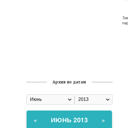
Заслуженная награда руководителю
волонтёрской организации
За
пар
Ильин день: история и значение
праздника
Гумпомощь для десантников накануне
Дня ВДВ
Улица Карла Маркса в Феодосии стала
улицей Соборной
Архив по датам
ИЮНЬ 2013
«
»