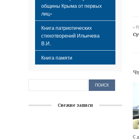
общины Крыма от первых
лиц»
« 
Книга патриотических
Су
стихотворений Ильичева
В.И.
Книга памяти
Ч
Свежие записи
Крымское отделение «Ассамблеи
народов России» реализует проект «С
С 
чего начинается Родина»