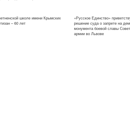
ветненской школе имени Крымских
«Русское Единство» приветств
тизан – 60 лет
решение суда о запрете на де
монумента боевой славы Сове
армии во Львове