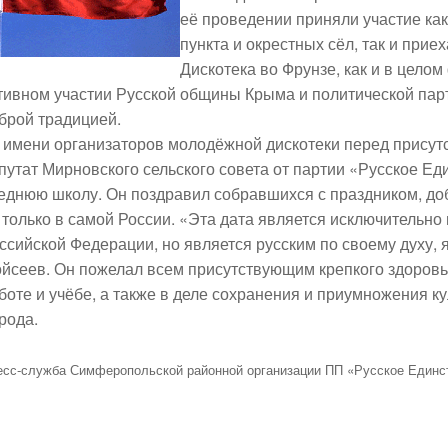
её проведении приняли участие ка
пункта и окрестных сёл, так и прие
Дискотека во Фрунзе, как и в цело
тивном участии Русской общины Крыма и политической парт
брой традицией.
 имени организаторов молодёжной дискотеки перед прису
путат Мирновского сельского совета от партии «Русское Ед
еднюю школу. Он поздравил собравшихся с праздником, доб
 только в самой России. «Эта дата является исключительно
ссийской Федерации, но является русским по своему духу, 
йсеев. Он пожелал всем присутствующим крепкого здоровья,
боте и учёбе, а также в деле сохранения и приумножения к
рода.
есс-служба Симферопольской районной организации ПП «Русское Единс