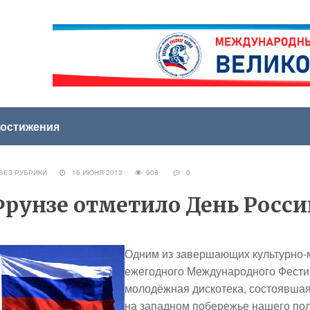
остижения
ЕЗ РУБРИКИ
16 ИЮНЯ 2013
908
0
рунзе отметило День Росси
Одним из завершающих культурно-
ежегодного Международного Фестив
молодёжная дискотека, состоявшая
на западном побережье нашего по