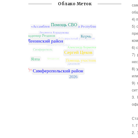
Облако Меток
сам
общ
4) 
5) 
пр
ком
6) 
7)
нес
8) 
или
9)
сит
3.
оф
Ста
1. 
2.