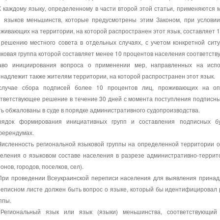
К каждому языку, определенному в части второй этой статьи, применяются
и языков меньшинств, которые предусмотрены этим Законом, при условии
живающих на территории, на которой распространен этот язык, составляет 1
решению местного совета в отдельных случаях, с учетом конкретной ситу
ковая группа которой составляет менее 10 процентов населения соответст
аво инициирования вопроса о применении мер, направленных на испо
надлежит также жителям территории, на которой распространен этот язык.
случае сбора подписей более 10 процентов лиц, проживающих на оп
тветствующее решение в течение 30 дней с момента поступления подписных
ь обжалованы в суде в порядке административного судопроизводства.
рядок формирования инициативных групп и составления подписных бу
ферендумах.
 Численность региональной языковой группы на определенной территории 
селения о языковом составе населения в разрезе административно-террит
онов, городов, поселков, сел).
 При проведении Всеукраинской переписи населения для выявления принад
еписном листе должен быть вопрос о языке, который бы идентифицировал р
ппы.
 Региональный язык или язык (языки) меньшинства, соответствующий