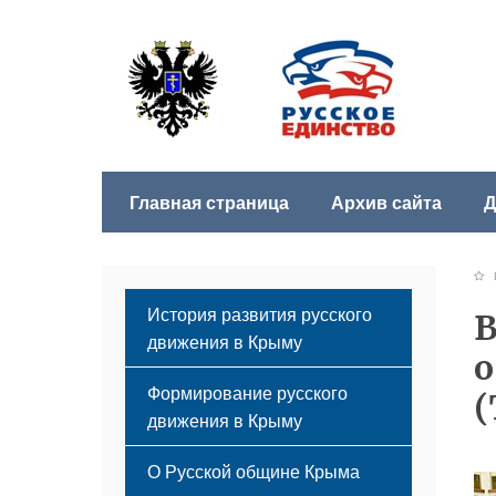
Главная страница
Архив сайта
Д
Б
История развития русского
В
движения в Крыму
о
Формирование русского
(
движения в Крыму
Русский Крым
О Русской общине Крыма