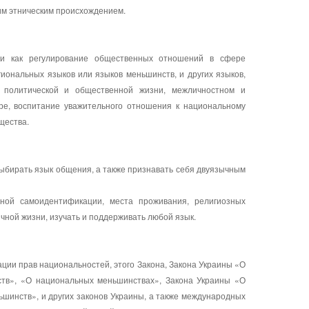
им этническим происхождением.
ачи как регулирование общественных отношений в сфере
егиональных языков или языков меньшинств, и других языков,
, политической и общественной жизни, межличностном и
ре, воспитание уважительного отношения к национальному
бщества.
выбирать язык общения, а также признавать себя двуязычным
рной самоидентификации, места проживания, религиозных
чной жизни, изучать и поддерживать любой язык.
ации прав национальностей, этого Закона, Закона Украины «О
ств», «О национальных меньшинствах», Закона Украины «О
инств», и других законов Украины, а также международных