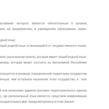
льзование которого является обязательным в органах
иях, на предприятиях, в учреждениях образования, науки,
одной язык;
бщий родной язык, отличающийся от государственного языка,
оне (населенном пункте), которая имеет общий родной язык;
иница, которая может состоять из Автономной Республики
пользуется в границах определенной территории государства
еньше, чем остальное население этого государства; и / или
й или нескольких административно-территориальных единиц
а), где региональный язык является средством коммуникации
поощрительных мер, предусмотренных в этом Законе;