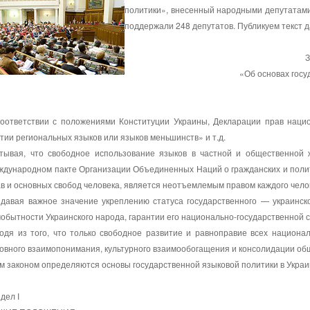
политики», внесенный народными депутатами
поддержали 248 депутатов. Публикуем текст 
«Об основах госу
соответствии с положениями Конституции Украины, Декларации прав наци
тии региональных языков или языков меньшинств» и т.д.
итывая, что свободное использование языков в частной и общественной 
дународном пакте Организации Объединенных Наций о гражданских и полит
в и основных свобод человека, является неотъемлемым правом каждого чело
идавая важное значение укреплению статуса государственного — украинск
обытности Украинского народа, гарантии его национально-государственной 
одя из того, что только свободное развитие и равноправие всех национа
овного взаимопонимания, культурного взаимообогащения и консолидации об
м законом определяются основы государственной языковой политики в Украи
дел І