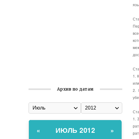
язы
Встреча с активом Ялтинской
организации Русской общины Крыма
Ста
Пе
Заслуженная награда руководителю
все
волонтёрской организации
ко
Ильин день: история и значение
ме
праздника
дос
Гумпомощь для десантников накануне
Ста
Дня ВДВ
1. 
или
Архив по датам
2.
убе
Ста
1. 
ра
ИЮЛЬ 2012
«
»
рат