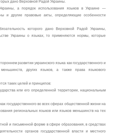
оторых дано Верховной Радой Украины.
 Украины, а порядок использования языков в Украине —
аны и другие правовые акты, определяющие особенности
бязательность которого дано Верховной Радой Украины,
ьстве Украины о языках, то применяются нормы, которые
тороннем развитии украинского языка как государственного и
 меньшинств, других языков, а также права языкового
тся таких целей и принципов:
сударства или его определенной территории, национальным
 как государственного во всех сферах общественной жизни на
зования региональных языков или языков меньшинств на тех
стной и письменной форме в сфере образования, в средствах
ятельности органов государственной власти и местного