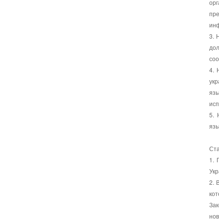
орг
пре
инф
3. 
до
соо
4. 
укр
язы
исп
5. 
язы
Ста
1. 
Укр
2. 
ко
Зак
нов