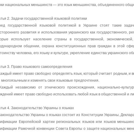
ки национальных меньшинств — это язык меньшинства, объединенного общ
тья 2. Задачи государственной языковой политики
ред государственной языковой политикой в Украине стоят такие зад
стороннего развития и использования украинского как государственного, р
торые использует население страны в государственной, экономической
ждународном общении, охрана конституционных прав граждан в этой сфе
тоинству человека, его языку и культуре, укрепление единства украинского о
тья 3. Право языкового самоопределения
Каждый имеет право свободно определять язык, который считает родным, и 
 многоязычным и изменять свои языковые предпочтения.
 Каждый независимо от этнического происхождения, национально-культу
ждений имеет право свободно использовать любой язык в общественной и ли
тья 4. Законодательство Украины о языках
Законодательство Украины о языках состоит из Конституции Украины, Деклар
тификации Европейской хартии региональных языков или языков меньшин
ификации Рамочной конвенции Совета Европы о защите национальных меньш