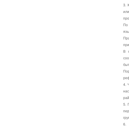
3. 
ил
про
По 
язы
Пр
при
В 
соо
быт
По
ре
4.
на
рай
5.
пер
гру
6.