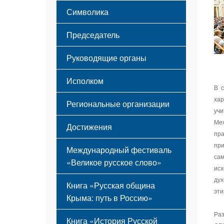
Этапы становления
Символика
Принципы деятельности
Флаг
Структура
Председатель
Герб
Мероприятия
Гимн
Устав
Руководящие органы
Исполком
В 
хар
Региональные организации
уч
Меж
Достижения
пра
пр
Международный фестиваль
сам
«Великое русское слово»
исх
дух
Книга «Русская община
эти
Крыма: путь в Россию»
Раз
Книга «История Русской