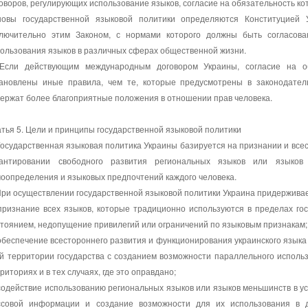
оворов, регулирующих использование языков, согласие на обязательность к
новы государственной языковой политики определяются Конституцией
ключительно этим Законом, с нормами которого должны быть согласов
ользования языков в различных сферах общественной жизни.
 Если действующим международным договором Украины, согласие на о
тановлены иные правила, чем те, которые предусмотрены в законодател
ержат более благоприятные положения в отношении прав человека.
тья 5. Цели и принципы государственной языковой политики
Государственная языковая политика Украины базируется на признании и всес
рантировании свободного развития региональных языков или языков
оопределения и языковых предпочтений каждого человека.
При осуществлении государственной языковой политики Украина придерживае
признание всех языков, которые традиционно используются в пределах го
тоянием, недопущение привилегий или ограничений по языковым признакам;
обеспечение всестороннего развития и функционирования украинского языка
й территории государства с созданием возможности параллельного исполь
риториях и в тех случаях, где это оправдано;
содействие использованию региональных языков или языков меньшинств в у
ссовой информации и создание возможности для их использования в де