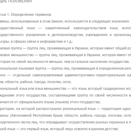
ЩИЕ ПОЛОЖЕНИЯ
тья 1. Определение терминов
мины, использованные в этом Законе, используются в следующих значениях:
сударственный язык — закрепленный законодательством язык, испо
сударственного управления и делопроизводства, учреждениях и организац
ьтуры, в сферах связи и информатики и т.д.;
ковая группа — группа лиц, проживающая в Украине, которая имеет общий р
ковое меньшинство — группа лиц, проживающая в Украине, которая имеет о
оторая по своей численности меньше, чем остальное население государства;
иональная языковая группа — группа лиц, проживающая в определенном реги
гион — отдельная самоуправляемая административно-территориальная ед
м, области, района, города, поселка, села;
иональный язык или язык меньшинства — это язык, который традиционно ис
жданами этого государства, составляющими группу по своей численности м
ичается от официального языка (языков) этого государства;
ритория, на которой распространен региональный язык — территория одно
аины (Автономной Республики Крым, области, района, города, поселка, сел
еделенного числа лиц, что оправдывает осуществление разных охранных и 
ной язык — это первый язык, который лицо освоило в раннем детстве;