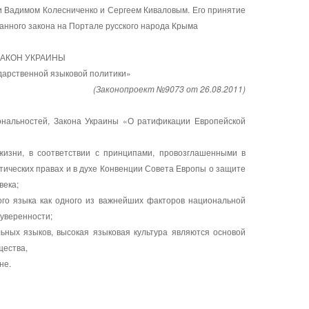
 Вадимом Колесниченко и Сергеем Киваловым. Его принятие
данного закона на Портале русского народа Крыма
ЗАКОН УКРАИНЫ
дарственной языковой политики»
(
Законопроект №9073 от 26.08.2011
)
ональностей, Закона Украины «О ратификации Европейской
жизни, в соответствии с принципами, провозглашенными в
ических правах и в духе Конвенции Совета Европы о защите
века;
ого языка как одного из важнейших факторов национальной
суверенности;
льных языков, высокая языковая культура являются основой
щества,
не.