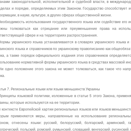
анами законодательной, исполнительной и судебной власти, в международ
делах и порядке, определяемых этим Законом. Государство способствует и
ормации, в науке, культуре, в других сферах общественной жизни.
Необходимость использования государственного языка или содействие его 
лжны толковаться как отрицание или преуменьшение права на исполь
тветствующей сфере и на территориях распространения.
Нормы украинского языка устанавливаются в словарях украинского языка и
аинского языка и справочников по украинскому правописанию как общеобяз
ка, а также порядок официального издания этих справочников определяет
ользованию нормативной формы украинского языка в средствах массовой ин
Ни одно положение этого закона не может толковаться, как такое что на
ка.
тья 7. Региональные языки или языки меньшинств Украины
Принципы языковой политики, изложенные в статье 5 этого Закона, приме
аины, которые используются на ее территории.
В контексте Европейской хартии региональных языков или языков меньшинст
торым применяются меры, направленные на использование региональны
оном, отнесены языки: русский, белорусский, болгарский, армянский, га
огреческий, польский, ромский, румынский, словацкий, венгерский, русинский,