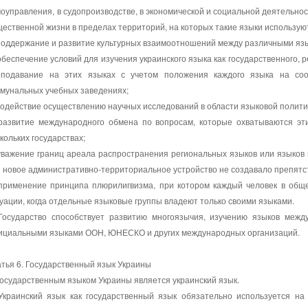
оуправления, в судопроизводстве, в экономической и социальной деятельно
ественной жизни в пределах территорий, на которых такие языки используют
поддержание и развитие культурных взаимоотношений между различными яз
обеспечение условий для изучения украинского языка как государственного, 
еподавание на этих языках с учетом положения каждого языка на соо
мунальных учебных заведениях;
содействие осуществлению научных исследований в области языковой полити
 развитие международного обмена по вопросам, которые охватываются эт
кольких государствах;
уважение границ ареала распространения региональных языков или языков
 новое административно-территориальное устройство не создавало препятст
 применение принципа плюрилигвизма, при котором каждый человек в обще
уации, когда отдельные языковые группы владеют только своими языками.
 Государство способствует развитию многоязычия, изучению языков межд
ициальными языками ООН, ЮНЕСКО и других международных организаций.
тья 6. Государственный язык Украины
Государственным языком Украины является украинский язык.
 Украинский язык как государственный язык обязательно используется н