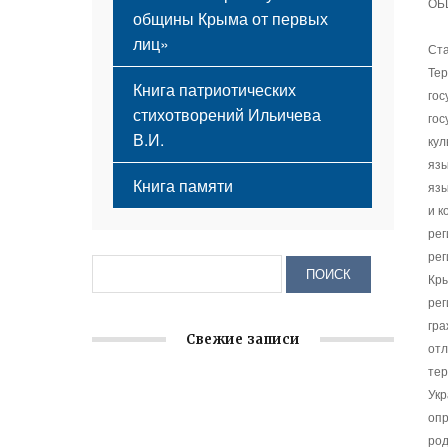
ОБ
общины Крыма от первых
лиц»
Ста
Тер
Книга патриотических
го
стихотворений Ильичева
го
В.И.
кул
язы
Книга памяти
язы
и к
рег
ре
Кры
рег
гра
Свежие записи
отл
тер
Крымское отделение «Ассамблеи
Укр
опр
народов России» реализует проект «С
род
чего начинается Родина»