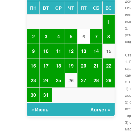
дог
ПН
ВТ
СР
ЧТ
ПТ
СБ
ВС
Ос
ис
1
исп
2.
ус
2
3
4
5
6
7
8
сод
9
10
11
12
13
14
15
Ста
1. 
16
17
18
19
20
21
22
га
сам
23
24
25
26
27
28
29
2. 
1) 
30
31
дос
2) 
все
« Июнь
Август »
тер
3) 
ма