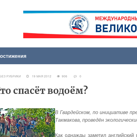
остижения
ЕЗ РУБРИКИ
19 МАЯ 2012
906
0
то спасёт водоём?
В Гвардейском, по инициативе п
Такмакова, проведён экологическ
Как однажды заметил английский 