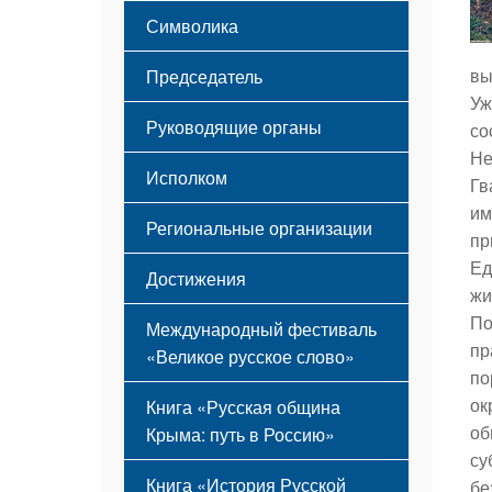
Этапы становления
Символика
Принципы деятельности
Флаг
Структура
вы
Председатель
Герб
Мероприятия
Уж
Гимн
Устав
Руководящие органы
со
Не
Исполком
Гв
им
Региональные организации
пр
Ед
Достижения
жи
По
Международный фестиваль
пр
«Великое русское слово»
по
ок
Книга «Русская община
об
Крыма: путь в Россию»
су
Книга «История Русской
бе