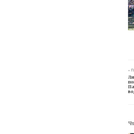
« 
Ли
по
Па
во
Ч