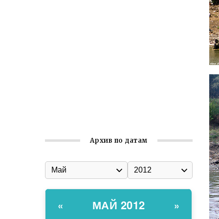
Встреча с активом Ялтинской
организации Русской общины Крыма
Заслуженная награда руководителю
волонтёрской организации
Ильин день: история и значение
праздника
Гумпомощь для десантников накануне
Дня ВДВ
Архив по датам
МАЙ 2012
«
»