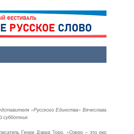
редставителя «Русского Единства» Вячеслава
ий субботник
писатель Генри Дэвид Торо, «Озеро – это око