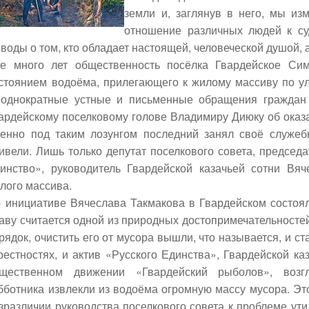
земли и, заглянув в него, мы из
отношение различных людей к су
воды о том, кто обладает настоящей, человеческой душой, а
е много лет общественность посёлка Гвардейское Сим
стоянием водоёма, прилегающего к жилому массиву по ули
однократные устные и письменные обращения граждан к
ардейскому поселковому голове Владимиру Диюку об оказ
енно под таким лозунгом последний занял своё служебн
ивели. Лишь только депутат поселкового совета, председ
инство», руководитель Гвардейской казачьей сотни В
лого массива.
 инициативе Вячеслава Такмакова в Гвардейском состоял
аву считается одной из природных достопримечательностей
рядок, очистить его от мусора вышли, что называется, и с
рестностях, и актив «Русского Единства», Гвардейской ка
щественном движении «Гвардейский рыболов», возг
бботника извлекли из водоёма огромную массу мусора. Это
зразличии руководства поселкового совета к проблеме ути