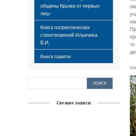
общины Крыма от первых
лю
лиц»
уч
на
Книга патриотических
Пр
стихотворений Ильичева
пр
В.И.
то
де
Книга памяти
Си
Свежие записи
Крымское отделение «Ассамблеи
народов России» реализует проект «С
чего начинается Родина»