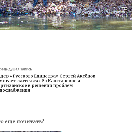
Предыдущая запись
дер «Русского Единства» Сергей Аксёнов
могает жителям сёл Каштановое и
ртизанское в решении проблем
доснабжения
то еще почитать?