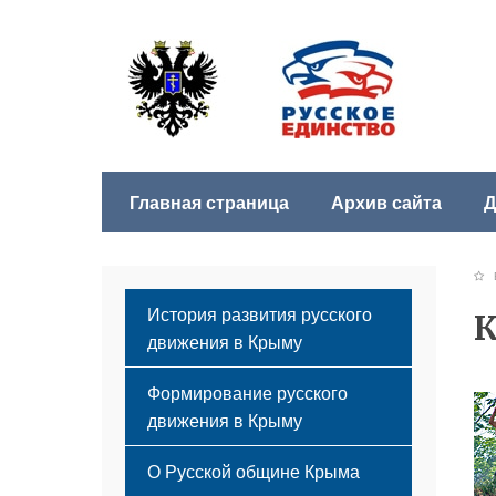
Главная страница
Архив сайта
Д
Б
История развития русского
К
движения в Крыму
Формирование русского
движения в Крыму
Русский Крым
О Русской общине Крыма