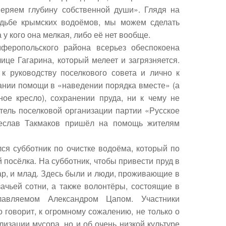
меряем глубину собственной души». Глядя на
дьбе крымских водоёмов, мы можем сделать
 у кого она мелкая, либо её нет вообще.
феропольского района всерьез обеспокоена
це Гагарина, который мелеет и загрязняется.
 руководству поселкового совета и лично к
ании помощи в «наведении порядка вместе» (а
ое кресло), сохранении пруда, ни к чему не
атель поселковой организации партии «Русское
ячеслав Такмаков пришёл на помощь жителям
ся субботник по очистке водоёма, который по
 посёлка. На субботник, чтобы привести пруд в
тар, и млад. Здесь были и люди, проживающие в
зачьей сотни, а также волонтёры, состоящие в
лавляемом Александром Цапом. Участники
 говорит, к огромному сожалению, не только о
лизации мусора, но и об очень низкой культуре