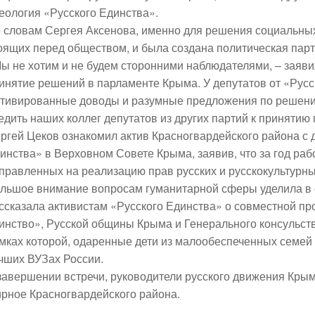
еология «Русского Единства».
 словам Сергея Аксенова, именно для решения социальных
оящих перед обществом, и была создана политическая парт
ы не хотим и не будем сторонними наблюдателями, – заяви
инятие решений в парламенте Крыма. У депутатов от «Русс
тивированные доводы и разумные предложения по решени
едить наших коллег депутатов из других партий к приняти
ргей Цеков ознакомил актив Красногвардейского района с 
инства» в Верховном Совете Крыма, заявив, что за год ра
правленных на реализацию прав русских и русскокультурны
льшое внимание вопросам гуманитарной сферы уделила в 
ссказала активистам «Русского Единства» о совместной пр
инство», Русской общины Крыма и Генерального консульст
мках которой, одаренные дети из малообеспеченных семей
чших ВУЗах России.
завершении встречи, руководители русского движения Кры
рное Красногвардейского района.