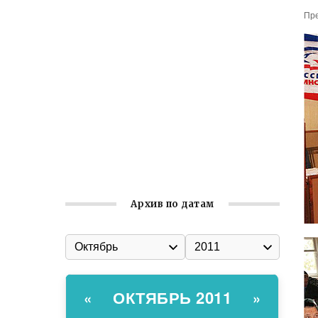
Пре
Встреча с активом Ялтинской
организации Русской общины Крыма
Заслуженная награда руководителю
волонтёрской организации
Ильин день: история и значение
праздника
Гумпомощь для десантников накануне
Дня ВДВ
Архив по датам
ОКТЯБРЬ 2011
«
»