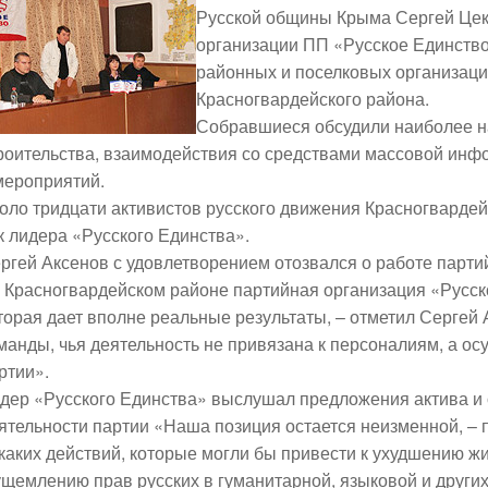
Русской общины Крыма Сергей Цек
организации ПП «Русское Единство
районных и поселковых организаци
Красногвардейского района.
Собравшиеся обсудили наиболее н
роительства, взаимодействия со средствами массовой инф
мероприятий.
оло тридцати активистов русского движения Красногвардей
к лидера «Русского Единства».
ргей Аксенов с удовлетворением отозвался о работе парти
 Красногвардейском районе партийная организация «Русско
торая дает вполне реальные результаты, – отметил Сергей
манды, чья деятельность не привязана к персоналиям, а о
ртии».
дер «Русского Единства» выслушал предложения актива и
ятельности партии «Наша позиция остается неизменной, – 
каких действий, которые могли бы привести к ухудшению 
ущемлению прав русских в гуманитарной, языковой и других