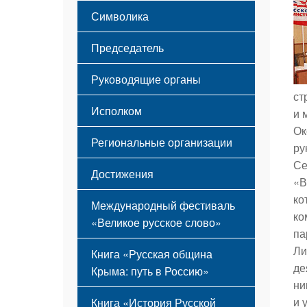
Этапы становления
Символика
Принципы деятельности
Флаг
Структура
Председатель
Герб
Мероприятия
Гимн
Устав
Руководящие органы
ст
Исполком
и 
Ок
Региональные организации
ру
Се
Достижения
«В
ко
Международный фестиваль
ко
«Великое русское слово»
па
Ли
Книга «Русская община
де
Крыма: путь в Россию»
ни
и 
Книга «История Русской