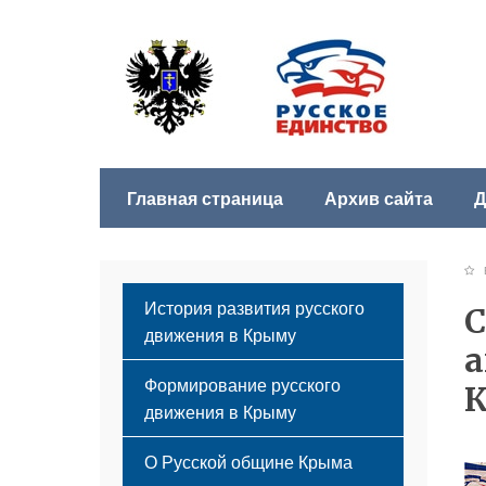
Главная страница
Архив сайта
Д
Б
История развития русского
С
движения в Крыму
а
Формирование русского
К
движения в Крыму
Русский Крым
О Русской общине Крыма