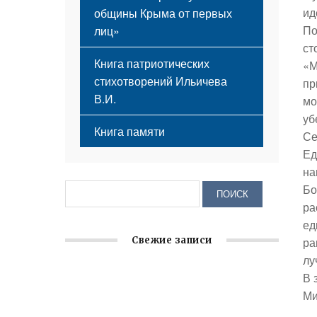
ид
общины Крыма от первых
По
лиц»
ст
Книга патриотических
«М
стихотворений Ильичева
пр
В.И.
мо
уб
Книга памяти
Се
Ед
на
Бо
ра
ед
ра
Свежие записи
лу
В 
Крымское отделение «Ассамблеи
Ми
народов России» реализует проект «С
чего начинается Родина»