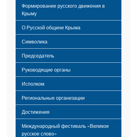
Формирование русского движения в
Крыму
Русский Крым
О Русской общине Крыма
Этапы становления
Символика
Принципы деятельности
Флаг
Структура
Председатель
Герб
Мероприятия
Гимн
Устав
Руководящие органы
Исполком
Региональные организации
Достижения
Международный фестиваль «Великое
русское слово»