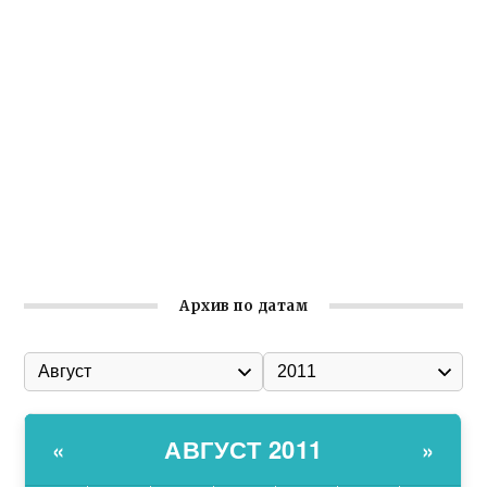
Крымское отделение «Ассамблеи народов России»
реализует проект «С чего начинается Родина»
Встреча с активом Ялтинской организации Русской
общины Крыма
Заслуженная награда руководителю волонтёрской
организации
Ильин день: история и значение праздника
Гумпомощь для десантников накануне Дня ВДВ
Архив по датам
АВГУСТ 2011
«
»