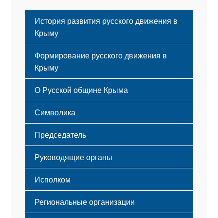
История развития русского движения в
Крыму
Формирование русского движения в
Крыму
Русский Крым
О Русской общине Крыма
Этапы становления
Символика
Принципы деятельности
Флаг
Структура
Председатель
Герб
Мероприятия
Гимн
Устав
Руководящие органы
Исполком
Региональные организации