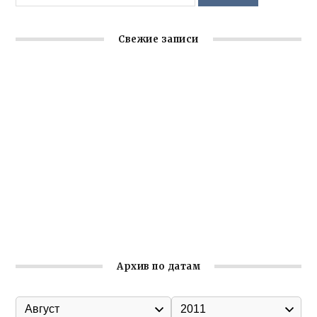
Свежие записи
Крымское отделение «Ассамблеи народов России»
реализует проект «С чего начинается Родина»
Встреча с активом Ялтинской организации Русской
общины Крыма
Заслуженная награда руководителю волонтёрской
организации
Ильин день: история и значение праздника
Гумпомощь для десантников накануне Дня ВДВ
Архив по датам