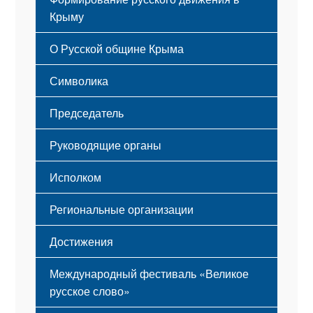
Крыму
Русский Крым
О Русской общине Крыма
Этапы становления
Символика
Принципы деятельности
Флаг
Структура
Председатель
Герб
Мероприятия
Гимн
Устав
Руководящие органы
Исполком
Региональные организации
Достижения
Международный фестиваль «Великое
русское слово»