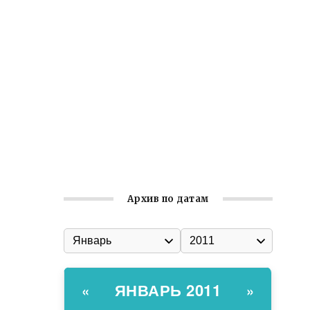
Встреча с активом Ялтинской
организации Русской общины Крыма
Заслуженная награда руководителю
волонтёрской организации
Ильин день: история и значение
праздника
Гумпомощь для десантников накануне
Дня ВДВ
Архив по датам
ЯНВАРЬ 2011
«
»