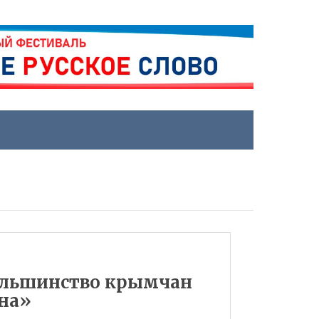
большинство крымчан
мна»