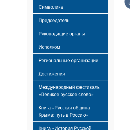
Этапы становления
Символика
Принципы деятельности
Флаг
Структура
Председатель
Герб
Мероприятия
Гимн
Устав
Руководящие органы
Исполком
Региональные организации
Достижения
Международный фестиваль
«Великое русское слово»
Книга «Русская община
Крыма: путь в Россию»
Книга «История Русской