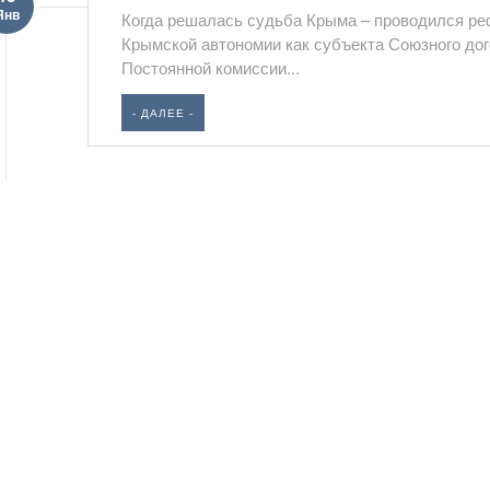
Янв
Когда решалась судьба Кры­ма – проводился реф
Крымской автономии как субъекта Союзного до
Постоянной комиссии...
- ДАЛЕЕ -