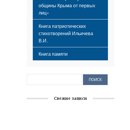
общины Крыма от первых
лиц»
Книга патриотических
стихотворений Ильичева
В.И.
Книга памяти
Свежие записи
Крымское отделение «Ассамблеи
народов России» реализует проект «С
чего начинается Родина»