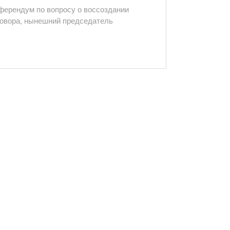
ерен­дум по вопросу о воссозда­нии
говора, нынешний председатель