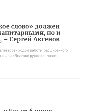
кое слово» должен
манитарными, но и
 – Сергей Аксенов
овлетворен ходом работы расширенного
тиваля «Великое русское слово»,