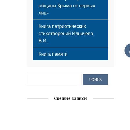
общины Крыма от первых
лиц»
Книга патриотических
стихотворений Ильичева
В.И.
Книга памяти
Свежие записи
Заслуженная награда руководителю
волонтёрской организации