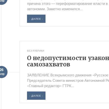
Апр
причина этого — переформатирование власти в
автономии. Заметно изменился...
- ДАЛЕЕ -
БЕЗ РУБРИКИ
О недопустимости узако
самозахватов
26
Апр
ЗАЯВЛЕНИЕ Всекрымского движения «Русское е
Председатель Совета министров Автономной Р
«Главный редактор» ГТРК...
- ДАЛЕЕ -