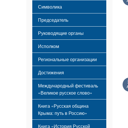
Этапы становления
Символика
Принципы деятельности
Флаг
Структура
Председатель
Герб
Мероприятия
Гимн
Устав
Руководящие органы
Исполком
Региональные организации
Достижения
Международный фестиваль
«Великое русское слово»
Книга «Русская община
Крыма: путь в Россию»
Книга «История Русской