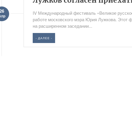
Лужков согласен приехат
26
IV Международный фестиваль «Великое русское
Апр
работе московского мэра Юрия Лужкова. Этот 
на расширенном заседании...
- ДАЛЕЕ -