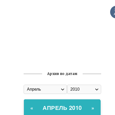
Ильин день: история и значение
праздника
Гумпомощь для десантников накануне
Дня ВДВ
Улица Карла Маркса в Феодосии стала
улицей Соборной
Состоялось собрание
Симферопольской городской
организации Русской общины Крыма
Архив по датам
АПРЕЛЬ 2010
«
»