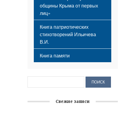
общины Крыма от первых
лиц»
Книга патриотических
стихотворений Ильичева
В.И.
Книга памяти
Свежие записи
Заслуженная награда руководителю
волонтёрской организации