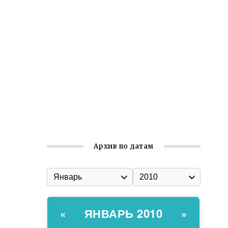
Ильин день: история и значение
праздника
Гумпомощь для десантников накануне
Дня ВДВ
Улица Карла Маркса в Феодосии стала
улицей Соборной
Состоялось собрание
Симферопольской городской
организации Русской общины Крыма
Архив по датам
ЯНВАРЬ 2010
«
»