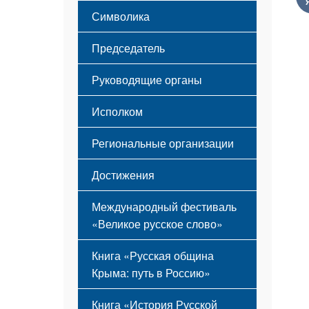
Этапы становления
Символика
Принципы деятельности
Флаг
Структура
Председатель
Герб
Мероприятия
Гимн
Устав
Руководящие органы
Исполком
Региональные организации
Достижения
Международный фестиваль
«Великое русское слово»
Книга «Русская община
Крыма: путь в Россию»
Книга «История Русской