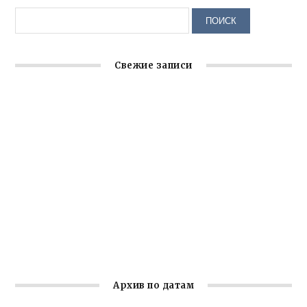
Свежие записи
Заслуженная награда руководителю волонтёрской
организации
Ильин день: история и значение праздника
Гумпомощь для десантников накануне Дня ВДВ
Улица Карла Маркса в Феодосии стала улицей
Соборной
Состоялось собрание Симферопольской городской
организации Русской общины Крыма
Архив по датам