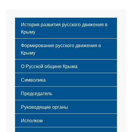
История развития русского движения в
Крыму
Формирование русского движения в
Крыму
Русский Крым
О Русской общине Крыма
Этапы становления
Символика
Принципы деятельности
Флаг
Структура
Председатель
Герб
Мероприятия
Гимн
Устав
Руководящие органы
Исполком