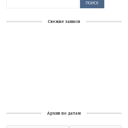
Свежие записи
Крымское отделение «Ассамблеи народов России»
реализует проект «С чего начинается Родина»
Встреча с активом Ялтинской организации Русской
общины Крыма
Заслуженная награда руководителю волонтёрской
организации
Ильин день: история и значение праздника
Гумпомощь для десантников накануне Дня ВДВ
Архив по датам