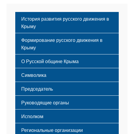
История развития русского движения в
Крыму
Формирование русского движения в
Крыму
Русский Крым
О Русской общине Крыма
Этапы становления
Символика
Принципы деятельности
Флаг
Структура
Председатель
Герб
Мероприятия
Гимн
Устав
Руководящие органы
Исполком
Региональные организации