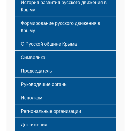
История развития русского движения в
Крыму
Формирование русского движения в
Крыму
Русский Крым
О Русской общине Крыма
Этапы становления
Символика
Принципы деятельности
Флаг
Структура
Председатель
Герб
Мероприятия
Гимн
Устав
Руководящие органы
Исполком
Региональные организации
Достижения