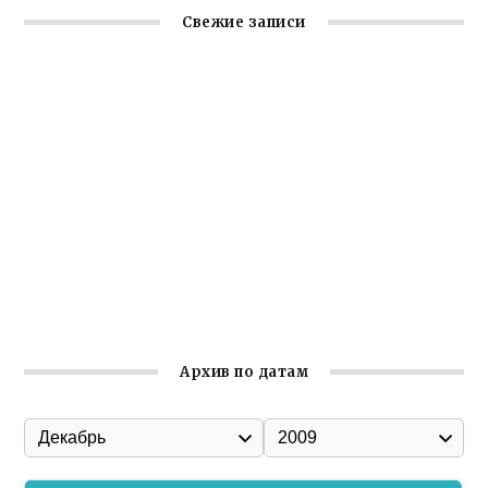
Свежие записи
Заслуженная награда руководителю волонтёрской
организации
Ильин день: история и значение праздника
Гумпомощь для десантников накануне Дня ВДВ
Улица Карла Маркса в Феодосии стала улицей
Соборной
Состоялось собрание Симферопольской городской
организации Русской общины Крыма
Архив по датам