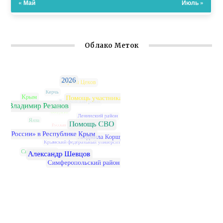
« Май
Июль »
Облако Меток