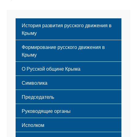
История развития русского движения в
Крыму
Формирование русского движения в
Крыму
Русский Крым
О Русской общине Крыма
Этапы становления
Символика
Принципы деятельности
Флаг
Структура
Председатель
Герб
Мероприятия
Гимн
Устав
Руководящие органы
Исполком