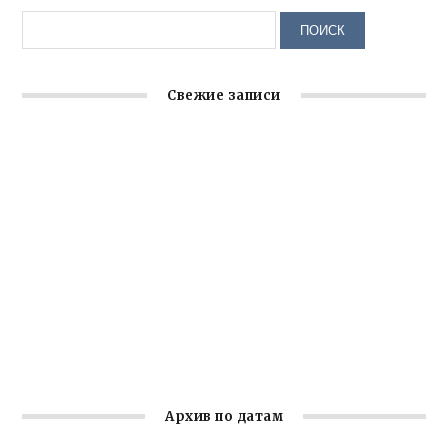
Свежие записи
Крымское отделение «Ассамблеи народов России»
реализует проект «С чего начинается Родина»
Встреча с активом Ялтинской организации Русской
общины Крыма
Заслуженная награда руководителю волонтёрской
организации
Ильин день: история и значение праздника
Гумпомощь для десантников накануне Дня ВДВ
Архив по датам