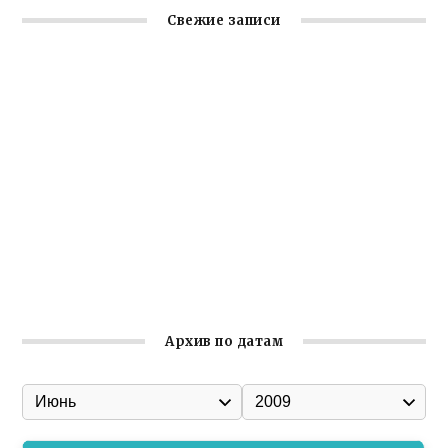
Свежие записи
Крымское отделение «Ассамблеи народов России»
реализует проект «С чего начинается Родина»
Встреча с активом Ялтинской организации Русской
общины Крыма
Заслуженная награда руководителю волонтёрской
организации
Ильин день: история и значение праздника
Гумпомощь для десантников накануне Дня ВДВ
Архив по датам