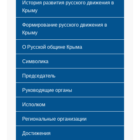
История развития русского движения в
Крыму
Формирование русского движения в
Крыму
Русский Крым
О Русской общине Крыма
Этапы становления
Символика
Принципы деятельности
Флаг
Структура
Председатель
Герб
Мероприятия
Гимн
Устав
Руководящие органы
Исполком
Региональные организации
Достижения