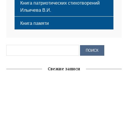
Книга патриотических стихотворений
Ильичева В.И.
Книга памяти
Свежие записи
Крымское отделение «Ассамблеи народов России»
реализует проект «С чего начинается Родина»
Встреча с активом Ялтинской организации Русской
общины Крыма
Заслуженная награда руководителю волонтёрской
организации