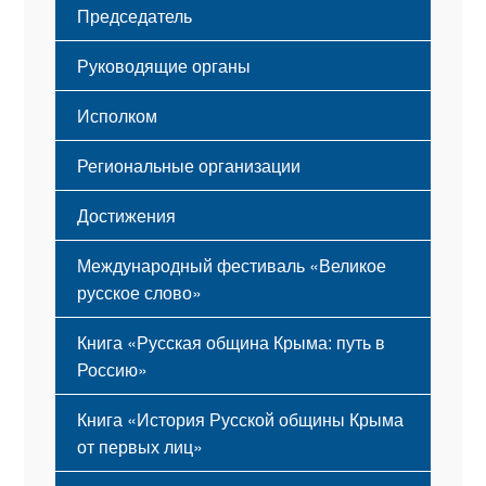
Председатель
Герб
Мероприятия
Гимн
Устав
Руководящие органы
Исполком
Региональные организации
Достижения
Международный фестиваль «Великое
русское слово»
Книга «Русская община Крыма: путь в
Россию»
Книга «История Русской общины Крыма
от первых лиц»