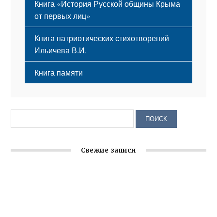
Книга «История Русской общины Крыма
от первых лиц»
Книга патриотических стихотворений
Ильичева В.И.
Книга памяти
Свежие записи
Крымское отделение «Ассамблеи народов России»
реализует проект «С чего начинается Родина»
Встреча с активом Ялтинской организации Русской