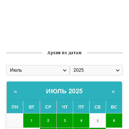
общины Крыма
Заслуженная награда руководителю волонтёрской
организации
Ильин день: история и значение праздника
Гумпомощь для десантников накануне Дня ВДВ
Архив по датам
ИЮЛЬ 2025
«
»
ПН
ВТ
СР
ЧТ
ПТ
СБ
ВС
1
2
3
4
6
5