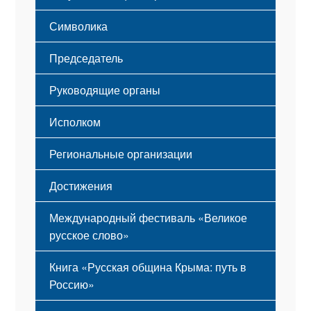
Этапы становления
Символика
Принципы деятельности
Флаг
Структура
Председатель
Герб
Мероприятия
Гимн
Устав
Руководящие органы
Исполком
Региональные организации
Достижения
Международный фестиваль «Великое
русское слово»
Книга «Русская община Крыма: путь в
Россию»