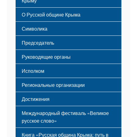
Крыму
Русский Крым
О Русской общине Крыма
Этапы становления
Символика
Принципы деятельности
Флаг
Структура
Председатель
Герб
Мероприятия
Гимн
Устав
Руководящие органы
Исполком
Региональные организации
Достижения
Международный фестиваль «Великое
русское слово»
Книга «Русская община Крыма: путь в