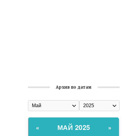
Встреча с активом Ялтинской
организации Русской общины Крыма
Заслуженная награда руководителю
волонтёрской организации
Ильин день: история и значение
праздника
Гумпомощь для десантников накануне
Дня ВДВ
Архив по датам
МАЙ 2025
«
»