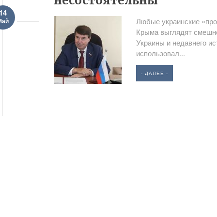
несостоятельны
14
Любые украинские «про
Май
Крыма выглядят смешно
Украины и недавнего ис
использовал...
- ДАЛЕЕ -