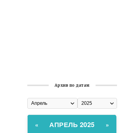
Встреча с активом Ялтинской
организации Русской общины Крыма
Заслуженная награда руководителю
волонтёрской организации
Ильин день: история и значение
праздника
Гумпомощь для десантников накануне
Дня ВДВ
Архив по датам
АПРЕЛЬ 2025
«
»