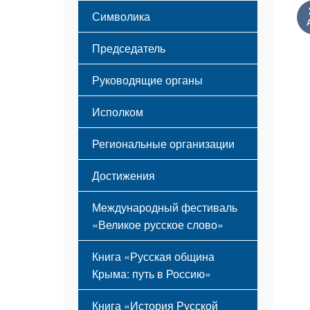
Этапы становления
Символика
Принципы деятельности
Флаг
Структура
Председатель
Герб
Мероприятия
Гимн
Устав
Руководящие органы
Исполком
Региональные организации
Достижения
Международный фестиваль
«Великое русское слово»
Книга «Русская община
Крыма: путь в Россию»
Книга «История Русской