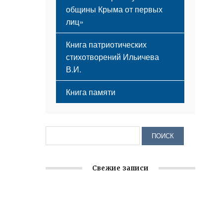
общины Крыма от первых
лиц»
Книга патриотических
стихотворений Ильичева
В.И.
Книга памяти
Свежие записи
Крымское отделение «Ассамблеи
народов России» реализует проект «С
чего начинается Родина»