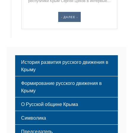
республики Крым Сергей Цеков в интервью...
- ДАЛЕЕ -
История развития русского движения в
Крыму
Формирование русского движения в
Крыму
Русский Крым
О Русской общине Крыма
Этапы становления
Символика
Принципы деятельности
Флаг
Структура
Председатель
Герб