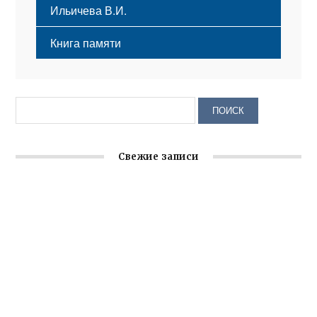
Ильичева В.И.
Книга памяти
Свежие записи
Заслуженная награда руководителю волонтёрской
организации
Ильин день: история и значение праздника
Гумпомощь для десантников накануне Дня ВДВ
Улица Карла Маркса в Феодосии стала улицей
Соборной