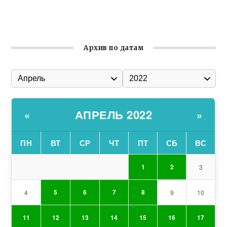
Состоялось собрание Симферопольской городской
организации Русской общины Крыма
Архив по датам
АПРЕЛЬ 2022
«
»
ПН
ВТ
СР
ЧТ
ПТ
СБ
ВС
1
2
3
5
6
7
8
4
9
10
11
12
13
14
15
16
17