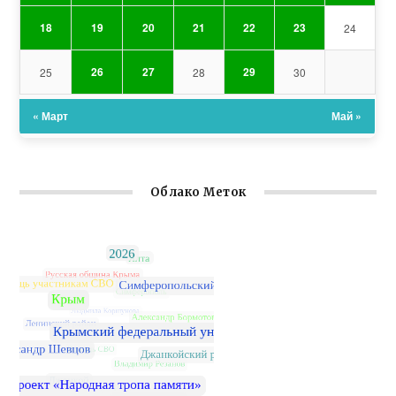
18
19
20
21
22
23
24
26
27
29
25
28
30
« Март
Май »
Облако Меток