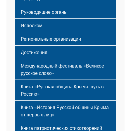
Мероприятия
Гимн
Устав
Руководящие органы
Исполком
Региональные организации
Достижения
Международный фестиваль «Великое
русское слово»
Книга «Русская община Крыма: путь в
Россию»
Книга «История Русской общины Крыма
от первых лиц»
Книга патриотических стихотворений