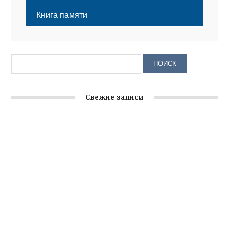
Книга памяти
Свежие записи
Крымское отделение «Ассамблеи народов России»
реализует проект «С чего начинается Родина»
Заслуженная награда руководителю волонтёрской
организации
Ильин день: история и значение праздника
Гумпомощь для десантников накануне Дня ВДВ
Улица Карла Маркса в Феодосии стала улицей