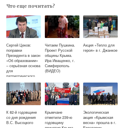
Что еще почитать?
Сергей Цеков:
Читаем Пушкина.
Акция «Тепло для
поправки
Проект Русской
героя» в г. Джанкое
Президента в закон
общины Крыма.
«Об образовании»
Ира Иващенко, г.
– серьёзная основа
Симферополь
для
(ВИДЕО)
патриотического
воспитания
молодёжи
К 82-й годовщине
Крымчане
Экологическая
со дня рождения
отметили 239-ю
акция «Крымская
В.С. Высоцкого
годовщину
весна» прошла в г.
принятия Крыма,
Евпатории