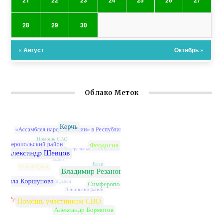
28
29
30
« Август
Октябрь »
Облако Меток