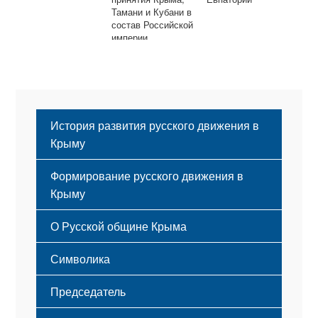
Тамани и Кубани в
состав Российской
империи
История развития русского движения в
Крыму
Формирование русского движения в
Крыму
Русский Крым
О Русской общине Крыма
Этапы становления
Символика
Принципы деятельности
Флаг
Структура
Председатель
Герб
Мероприятия
Гимн
Устав