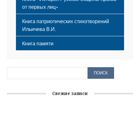
от первых лиц»
Книга патриотических стихотворений
Ильичева В.И.
Книга памяти
Свежие записи
Заслуженная награда руководителю волонтёрской
организации
Ильин день: история и значение праздника
Гумпомощь для десантников накануне Дня ВДВ