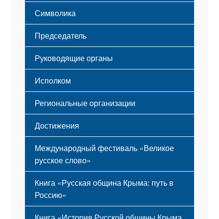
Этапы становления
Символика
Принципы деятельности
Флаг
Структура
Председатель
Герб
Мероприятия
Гимн
Устав
Руководящие органы
Исполком
Региональные организации
Достижения
Международный фестиваль «Великое
русское слово»
Книга «Русская община Крыма: путь в
Россию»
Книга «История Русской общины Крыма