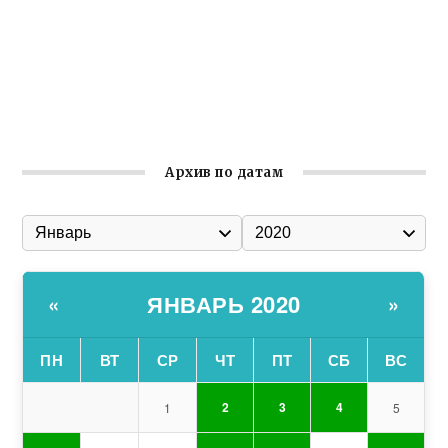
Улица Карла Маркса в Феодосии стала улицей
Соборной
Состоялось собрание Симферопольской городской
организации Русской общины Крыма
Архив по датам
ЯНВАРЬ 2020
«
»
ПН
ВТ
СР
ЧТ
ПТ
СБ
ВС
2
3
4
1
5