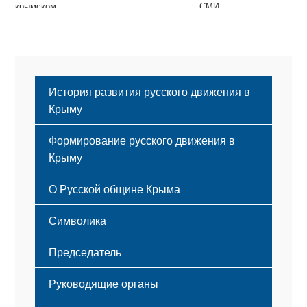
крымском
СМИ
парламенте
История развития русского движения в
Крыму
Формирование русского движения в
Крыму
Русский Крым
О Русской общине Крыма
Этапы становления
Символика
Принципы деятельности
Флаг
Структура
Председатель
Герб
Мероприятия
Гимн
Устав
Руководящие органы