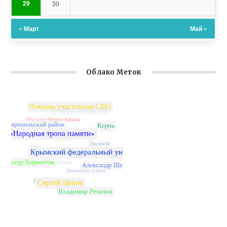
29
30
« Март
Май »
Облако Меток