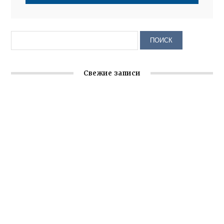
Свежие записи
Заслуженная награда руководителю волонтёрской
организации
Ильин день: история и значение праздника
Гумпомощь для десантников накануне Дня ВДВ
Улица Карла Маркса в Феодосии стала улицей
Соборной
Состоялось собрание Симферопольской городской
организации Русской общины Крыма