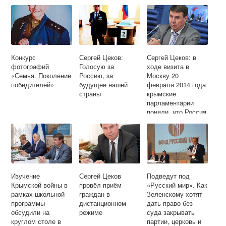
Конкурс
Сергей Цеков:
Сергей Цеков: в
фотографий
Голосую за
ходе визита в
«Семья. Поколение
Россию, за
Москву 20
победителей»
будущее нашей
февраля 2014 года
страны
крымские
парламентарии
поняли, что Россия
не будет молча
смотреть на то, как
нарушают права
соотечественников
в Крыму
Изучение
Сергей Цеков
Подведут под
Крымской войны в
провёл приём
«Русский мир». Как
рамках школьной
граждан в
Зеленскому хотят
программы
дистанционном
дать право без
обсудили на
режиме
суда закрывать
круглом столе в
партии, церковь и