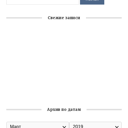
Свежие записи
Заслуженная награда руководителю волонтёрской
организации
Ильин день: история и значение праздника
Гумпомощь для десантников накануне Дня ВДВ
Улица Карла Маркса в Феодосии стала улицей
Соборной
Состоялось собрание Симферопольской городской
организации Русской общины Крыма
Архив по датам