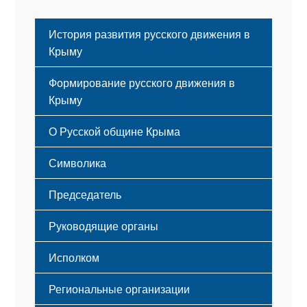
История развития русского движения в
Крыму
Формирование русского движения в
Крыму
Русский Крым
О Русской общине Крыма
Этапы становления
Символика
Принципы деятельности
Флаг
Структура
Председатель
Герб
Мероприятия
Гимн
Устав
Руководящие органы
Исполком
Региональные организации