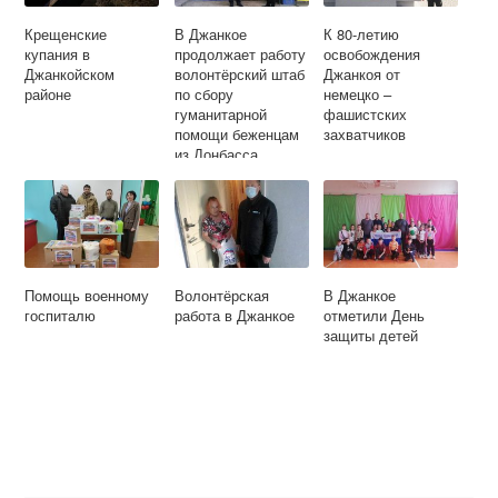
Крещенские
В Джанкое
К 80-летию
купания в
продолжает работу
освобождения
Джанкойском
волонтёрский штаб
Джанкоя от
районе
по сбору
немецко –
гуманитарной
фашистских
помощи беженцам
захватчиков
из Донбасса
Помощь военному
Волонтёрская
В Джанкое
госпиталю
работа в Джанкое
отметили День
защиты детей