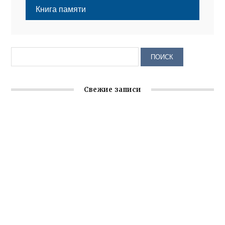
Книга памяти
Свежие записи
Заслуженная награда руководителю волонтёрской
организации
Ильин день: история и значение праздника
Гумпомощь для десантников накануне Дня ВДВ
Улица Карла Маркса в Феодосии стала улицей
Соборной
Состоялось собрание Симферопольской городской
организации Русской общины Крыма