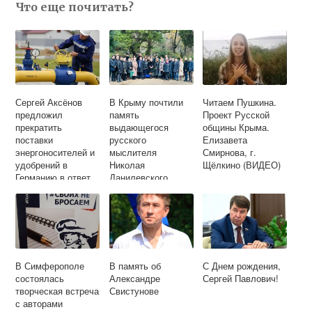
Что еще почитать?
Сергей Аксёнов
В Крыму почтили
Читаем Пушкина.
предложил
память
Проект Русской
прекратить
выдающегося
общины Крыма.
поставки
русского
Елизавета
энергоносителей и
мыслителя
Смирнова, г.
удобрений в
Николая
Щёлкино (ВИДЕО)
Германию в ответ
Данилевского
на поставки
немецких танков на
Украину
В Симферополе
В память об
С Днем рождения,
состоялась
Александре
Сергей Павлович!
творческая встреча
Свистунове
с авторами