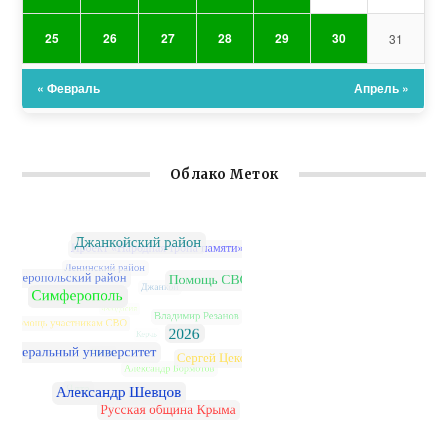
25
26
27
28
29
30
31
« Февраль
Апрель »
Облако Меток