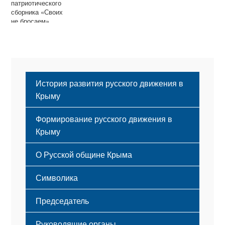
патриотического
сборника «Своих
не бросаем»
История развития русского движения в
Крыму
Формирование русского движения в
Крыму
Русский Крым
О Русской общине Крыма
Этапы становления
Символика
Принципы деятельности
Флаг
Структура
Председатель
Герб
Мероприятия
Гимн
Устав
Руководящие органы