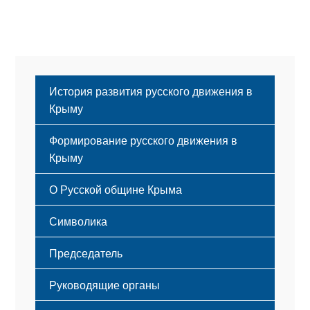
История развития русского движения в
Крыму
Формирование русского движения в
Крыму
Русский Крым
О Русской общине Крыма
Этапы становления
Символика
Принципы деятельности
Флаг
Структура
Председатель
Герб
Мероприятия
Гимн
Устав
Руководящие органы