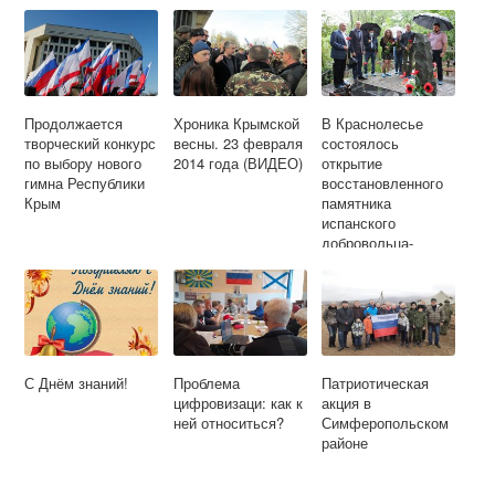
Продолжается
Хроника Крымской
В Краснолесье
творческий конкурс
весны. 23 февраля
состоялось
по выбору нового
2014 года (ВИДЕО)
открытие
гимна Республики
восстановленного
Крым
памятника
испанского
добровольца-
интернационалиста
Хоакина Фейхоо,
погибшего в Крыму
в годы Великой
Отечественной
войны
С Днём знаний!
Проблема
Патриотическая
цифровизаци: как к
акция в
ней относиться?
Симферопольском
районе