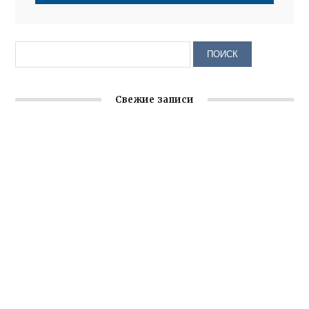
Свежие записи
Заслуженная награда руководителю волонтёрской
организации
Ильин день: история и значение праздника
Гумпомощь для десантников накануне Дня ВДВ
Улица Карла Маркса в Феодосии стала улицей
Соборной
Состоялось собрание Симферопольской городской
организации Русской общины Крыма