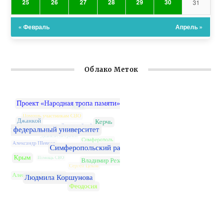
25
26
27
28
29
30
31
« Февраль
Апрель »
Облако Меток