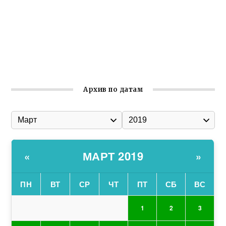
Гумпомощь для десантников накануне Дня ВДВ
Улица Карла Маркса в Феодосии стала улицей
Соборной
Состоялось собрание Симферопольской городской
организации Русской общины Крыма
Архив по датам
МАРТ 2019
«
»
ПН
ВТ
СР
ЧТ
ПТ
СБ
ВС
1
2
3