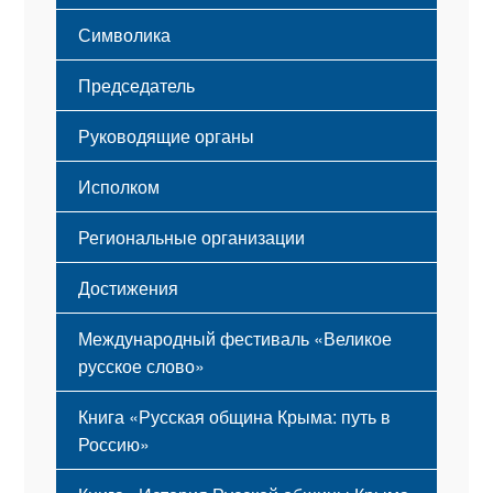
Этапы становления
Символика
Принципы деятельности
Флаг
Структура
Председатель
Герб
Мероприятия
Гимн
Устав
Руководящие органы
Исполком
Региональные организации
Достижения
Международный фестиваль «Великое
русское слово»
Книга «Русская община Крыма: путь в
Россию»