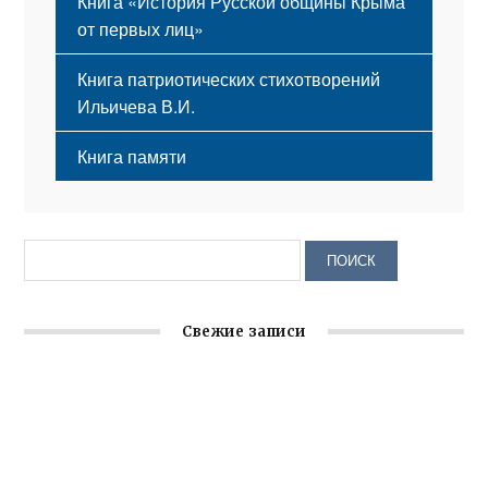
Книга «История Русской общины Крыма
от первых лиц»
Книга патриотических стихотворений
Ильичева В.И.
Книга памяти
Свежие записи
Заслуженная награда руководителю волонтёрской
организации
Ильин день: история и значение праздника