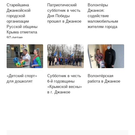
Старейшина
Патриотический
Волонтёры
Джанкойской
субботник в честь
Джанкоя:
городской
Дня Победы
содействие
организации
прошел в Джанкое
маломобильным
Русской общины
жителям города
Крыма отметила
97-летие
«Детский спорт»
Субботник в честь
Волонтёрская
для дошколят
6-й годовщины
работа в Джанкое
«Крымской весны»
в г. Джанкое