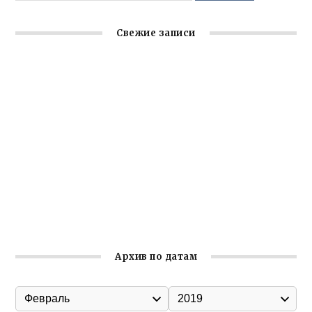
Свежие записи
Заслуженная награда руководителю волонтёрской
организации
Ильин день: история и значение праздника
Гумпомощь для десантников накануне Дня ВДВ
Улица Карла Маркса в Феодосии стала улицей
Соборной
Состоялось собрание Симферопольской городской
организации Русской общины Крыма
Архив по датам