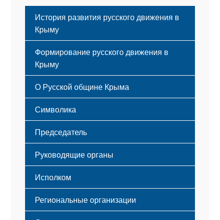
История развития русского движения в
Крыму
Формирование русского движения в
Крыму
Русский Крым
О Русской общине Крыма
Этапы становления
Символика
Принципы деятельности
Флаг
Структура
Председатель
Герб
Мероприятия
Гимн
Устав
Руководящие органы
Исполком
Региональные организации