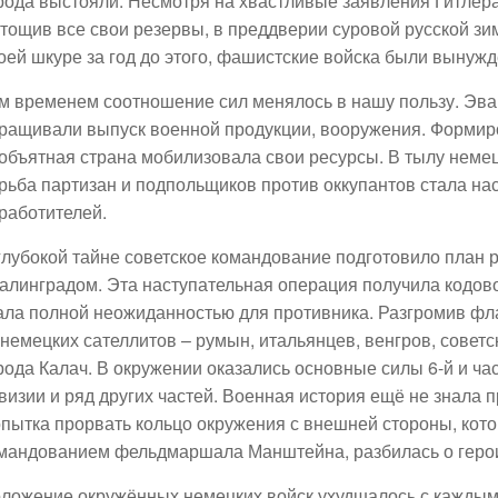
рода выстояли. Несмотря на хвастливые заявления Гитлера
тощив все свои резервы, в преддверии суровой русской зи
оей шкуре за год до этого, фашистские войска были вынужд
м временем соотношение сил менялось в нашу пользу. Эва
ращивали выпуск военной продукции, вооружения. Формир
объятная страна мобилизовала свои ресурсы. В тылу немец
рьба партизан и подпольщиков против оккупантов стала н
работителей.
глубокой тайне советское командование подготовило план
алинградом. Эта наступательная операция получила кодово
ала полной неожиданностью для противника. Разгромив фла
 немецких сателлитов – румын, итальянцев, венгров, совет
рода Калач. В окружении оказались основные силы 6-й и час
визии и ряд других частей. Военная история ещё не знала 
пытка прорвать кольцо окружения с внешней стороны, кот
мандованием фельдмаршала Манштейна, разбилась о герои
ложение окружённых немецких войск ухудшалось с каждым