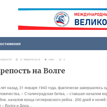
остижения
НОВОСТИ
31 ЯНВАРЯ 2019
1606
0
репость на Волге
 лет назад, 31 января 1943 года, фактически завершилось 
ловечества, – Сталинградская битва, – ставшая началом к
йне, началом конца гитлеровского рейха . 200 дней и ноче
т – Волги и Дона…