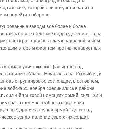
 и Геббельса, Сталинград не был сдан.
мы, всю силу которой они почувствовали на
ены перейти к обороне.
куированные заводы всё более и более
овались новые воинские подразделения. Наша
ких войск разгоралось пламя народной войны,
астоящим вторым фронтом против ненавистных
 разгрома и уничтожения фашистов под
е название «Уран». Началась она 19 ноября, и
нговые группировки, состоящие, в основном,
ские войска 23 ноября соединились в районе
ть сил 4-й танковой немецких армий, силы 22-й
примера такого масштабного окружения.
орую предприняла группа армий «Дон» под
ческое сопротивление советских солдат.
 днём. Заканчивались продовольствие,