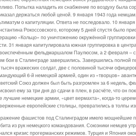
пливо. Попытка наладить их снабжение по воздуху была со
иказал держаться любой ценой. 9 января 1943 года немцам
ьтиматум о капитуляции. Ответа не последовало. 10 январ
нстантина Рокоссовского, которому 5 дней спустя было при
ерацию «Кольцо» по уничтожению окружённой группировки 
сти. 31 января капитулировала южная группировка в центра
воиспечённым фельдмаршалом Паулюсом, а 2 февраля – с
ом бои в Сталинграде завершились. Завершились полной по
 тысяч вражеских солдат, две с половиной тысячи офицеров
мандующий 6-й немецкой армией, один из «творцов» авант
ветский Союз должен был быть разгромлен за 6 недель, ф
исвоил ему за три дня до сдачи в плен, в расчёте, что он по
е лучшие немецкие армии, «цвет вермахта», когда-то цер
верженные европейские столицы, превратились в толпы и
ражение фашистов под Сталинградом имело мощнейшие по
бита из рук немецкого командования. Союзники немцев утра
чался кризис прогерманских режимов. Турция и Япония око