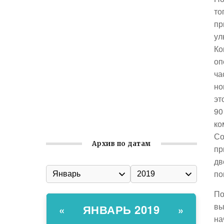
то
Встреча с активом Ялтинской
пр
организации Русской общины Крыма
ул
Заслуженная награда руководителю
Ко
волонтёрской организации
оп
Ильин день: история и значение
ча
праздника
но
эт
Гумпомощь для десантников накануне
90
Дня ВДВ
ко
Со
Архив по датам
пр
дв
по
По
вы
ЯНВАРЬ 2019
«
»
на