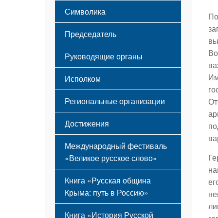
Этапы становления
Символика
Принципы деятельности
По
Флаг
Структура
за
Председатель
Герб
Мероприятия
вы
Гимн
Устав
Во
Руководящие органы
ва
Им
Исполком
го
Региональные организации
От
ар
Достижения
по
ва
Международный фестиваль
Ге
«Великое русское слово»
на
Книга «Русская община
ег
Крыма: путь в Россию»
не
ли
Книга «История Русской