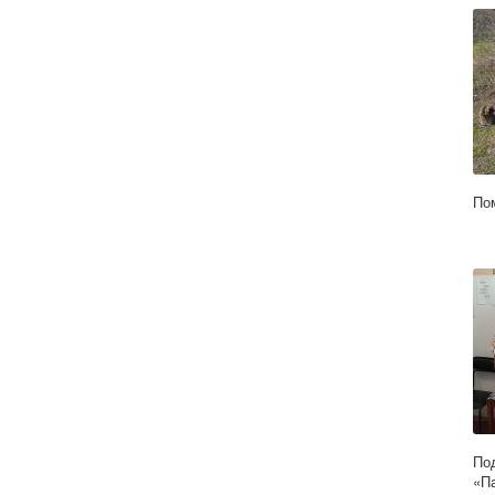
По
По
«П