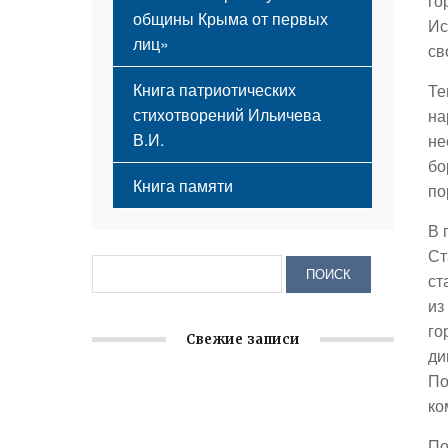
го
общины Крыма от первых
Ис
лиц»
св
Книга патриотических
Те
стихотворений Ильичева
на
В.И.
не
бо
Книга памяти
по
В 
Ст
ст
из
го
Свежие записи
ди
По
Крымское отделение «Ассамблеи
ко
народов России» реализует проект «С
чего начинается Родина»
По