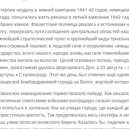
терпев неудачу в зимней кампании 1941-42 годов, немецк
пада, попыталось взять реванш в летней кампании 1942 го
брано южное. Фашистские полчища рвались к источникам н
лгу, перерезать пути сообщения центральных областей наш
жнейший стратегический пункт и крупнейший индустриальны
ея огромный перевес в людской силе и вооружении, немцы
сударства, всего нашего народа, вновь настали тяжелейшие 
ечества висела на волоске. Ценой огромных потерь, преод
мии, захватчикам удалось форсировать Дон, а 23 августа –
дступы к Сталинграду. Этот же день был отмечен ещё од
рварской бомбардировкой города на Волге, жертвой которо
рманское командование торжествовало победу. Как оказал
несённые советскими войсками контрудары сильно охладил
о втянуться в затяжные бои на улицах города, где каждый д
приступную крепость. Так продолжалось весь сентябрь и ок
шь узкие полоски волжского берега. Казалось бы, падение 