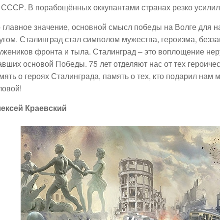
 СССР. В порабощённых оккупантами странах резко усилил
 главное значение, основной смысл победы на Волге для н
угом. Сталинград стал символом мужества, героизма, безза
ужеников фронта и тыла. Сталинград – это воплощение не
авших основой Победы. 75 лет отделяют нас от тех героичес
мять о героях Сталинграда, память о тех, кто подарил нам 
ловой!
ексей Краевский