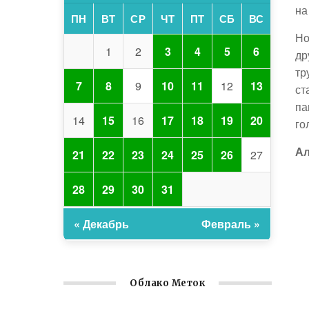
на
ПН
ВТ
СР
ЧТ
ПТ
СБ
ВС
Но
1
2
3
4
5
6
др
тр
7
8
9
10
11
12
13
ст
па
14
15
16
17
18
19
20
го
Ал
21
22
23
24
25
26
27
28
29
30
31
« Декабрь
Февраль »
Облако Меток