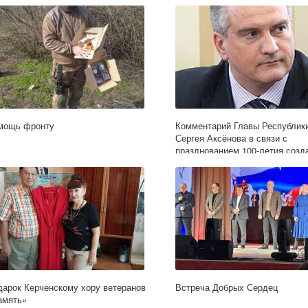
мощь фронту
Комментарий Главы Республик
Сергея Аксёнова в связи с
празднованием 100-летия созд
Крымской АССР
дарок Керченскому хору ветеранов
Встреча Добрых Сердец
амять»