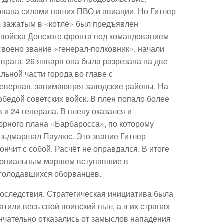
рвана силами наших ПВО и авиации. Но Гитлер
, зажатым в «котле» был предъявлен
я войска Донского фронта под командованием
своено звание «генерал-полковник», начали
врага. 26 января она была разрезана на две
льной части города во главе с
еверная, занимающая заводские районы. На
бедой советских войск. В плен попало более
 и 24 генерала. В плену оказался и
юрного плана «Барбаросса», по которому
ельдмаршал Паулюс. Это звание Гитлер
кончит с собой. Расчёт не оправдался. В итоге
емониальным маршем вступавшие в
зголодавшихся оборванцев.
следствия. Стратегическая инициатива была
тили весь свой воинский пыл, а в их странах
нчательно отказались от замыслов нападения