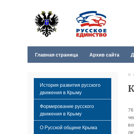
Главная страница
Архив сайта
Д
История развития русского
К
движения в Крыму
Формирование русского
76
движения в Крыму
че
Русский Крым
во
О Русской общине Крыма
ле