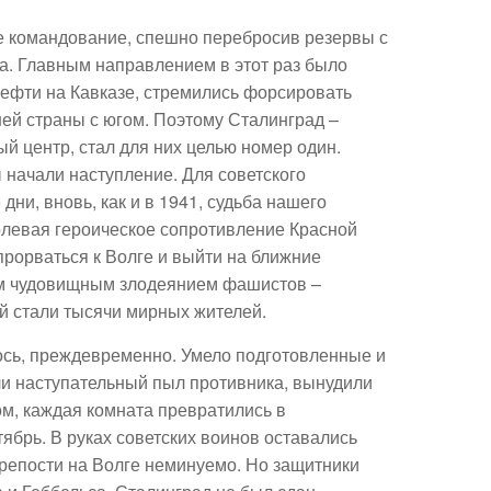
ое командование, спешно перебросив резервы с
да. Главным направлением в этот раз было
ефти на Кавказе, стремились форсировать
ей страны с югом. Поэтому Сталинград –
й центр, стал для них целью номер один.
 начали наступление. Для советского
дни, вновь, как и в 1941, судьба нашего
олевая героическое сопротивление Красной
 прорваться к Волге и выйти на ближние
ним чудовищным злодеянием фашистов –
й стали тысячи мирных жителей.
ось, преждевременно. Умело подготовленные и
и наступательный пыл противника, вынудили
ом, каждая комната превратились в
тябрь. В руках советских воинов оставались
крепости на Волге неминуемо. Но защитники