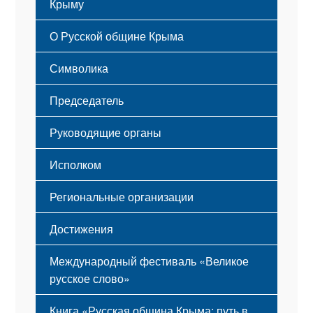
Крыму
Русский Крым
О Русской общине Крыма
Этапы становления
Символика
Принципы деятельности
Флаг
Структура
Председатель
Герб
Мероприятия
Гимн
Устав
Руководящие органы
Исполком
Региональные организации
Достижения
Международный фестиваль «Великое
русское слово»
Книга «Русская община Крыма: путь в