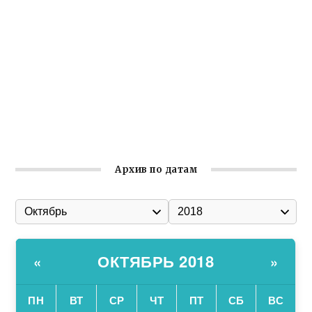
организации
Ильин день: история и значение праздника
Гумпомощь для десантников накануне Дня ВДВ
Улица Карла Маркса в Феодосии стала улицей
Соборной
Состоялось собрание Симферопольской городской
организации Русской общины Крыма
Архив по датам
ОКТЯБРЬ 2018
«
»
ПН
ВТ
СР
ЧТ
ПТ
СБ
ВС