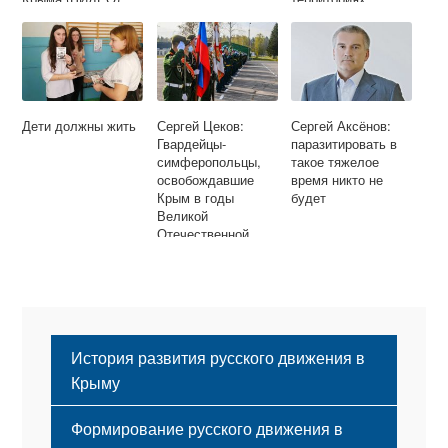
Дети должны жить
Сергей Цеков:
Сергей Аксёнов:
Гвардейцы-
паразитировать в
симферопольцы,
такое тяжелое
освобождавшие
время никто не
Крым в годы
будет
Великой
Отечественной
войны, навечно
зачислены в
Бессмертный
Крымский полк
История развития русского движения в
Крыму
Формирование русского движения в