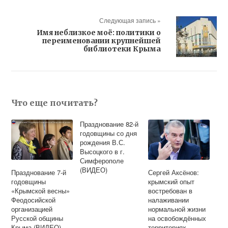
Следующая запись »
Имя неблизкое моё: политики о
переименовании крупнейшей
библиотеки Крыма
Что еще почитать?
Празднование 82-й
годовщины со дня
рождения В.С.
Высоцкого в г.
Симферополе
(ВИДЕО)
Празднование 7-й
Сергей Аксёнов:
годовщины
крымский опыт
«Крымской весны»
востребован в
Феодосийской
налаживании
организацией
нормальной жизни
Русской общины
на освобождённых
Крыма (ВИДЕО)
территориях