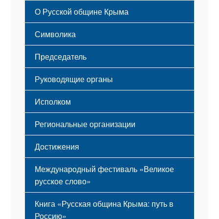
Русский Крым
О Русской общине Крыма
Этапы становления
Символика
Принципы деятельности
Флаг
Структура
Председатель
Герб
Мероприятия
Гимн
Устав
Руководящие органы
Исполком
Региональные организации
Достижения
Международный фестиваль «Великое
русское слово»
Книга «Русская община Крыма: путь в
Россию»