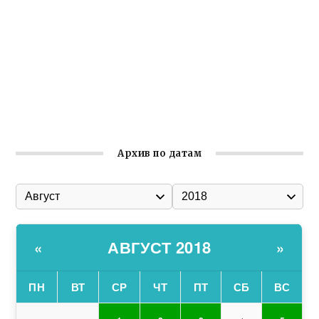
Ильин день: история и значение праздника
Гумпомощь для десантников накануне Дня ВДВ
Улица Карла Маркса в Феодосии стала улицей
Соборной
Состоялось собрание Симферопольской городской
организации Русской общины Крыма
Архив по датам
АВГУСТ 2018
«
»
ПН
ВТ
СР
ЧТ
ПТ
СБ
ВС