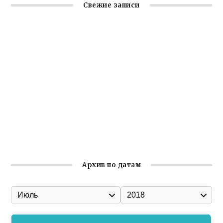
Свежие записи
Крымское отделение «Ассамблеи народов России»
реализует проект «С чего начинается Родина»
Встреча с активом Ялтинской организации Русской
общины Крыма
Заслуженная награда руководителю волонтёрской
организации
Ильин день: история и значение праздника
Гумпомощь для десантников накануне Дня ВДВ
Архив по датам