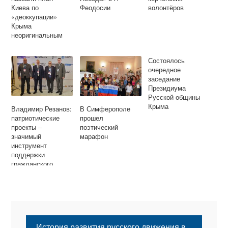
Киева по
Феодосии
волонтёров
«деоккупации»
Крыма
неоригинальным
Состоялось
очередное
заседание
Президиума
Русской общины
Крыма
Владимир Резанов:
В Симферополе
патриотические
прошел
проекты –
поэтический
значимый
марафон
инструмент
поддержки
гражданского
общества в России
История развития русского движения в