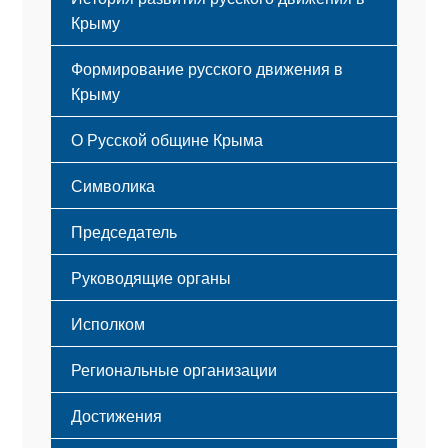
Крыму
Формирование русского движения в
Крыму
Русский Крым
О Русской общине Крыма
Этапы становления
Символика
Принципы деятельности
Флаг
Структура
Председатель
Герб
Мероприятия
Гимн
Устав
Руководящие органы
Исполком
Региональные организации
Достижения