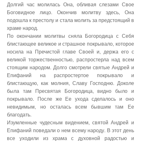
Долгий час молилась Она, обливая слезами Свое
Боговидное лицо. Окончив молитву здесь, Она
подошла к престолу и стала молить за предстоящий в
храме народ.
По окончании молитвы сняла Богородица с Себя
блистающее великое и страшное покрывало, которое
носила на Пречистой главе Своей и, держа его с
великой торжественностью, распростерла над всем
стоящим народом. Долго смотрели святые Андрей и
Епифаний на распростертое покрывало и
блистающую, как молния, Славу Господню. Доколе
была там Пресвятая Богородица, видно было и
покрывало. После же Ее ухода сделалось и оно
невидимым, но осталась всем бывшим там Ее
благодать.
Изумленные чудесным видением, святой Андрей и
Епифаний поведали о нем всему народу. В этот день
все уходили из храма с духовной радостью и