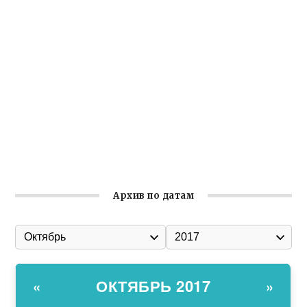
Крымское отделение «Ассамблеи народов России»
реализует проект «С чего начинается Родина»
Встреча с активом Ялтинской организации Русской
общины Крыма
Заслуженная награда руководителю волонтёрской
организации
Ильин день: история и значение праздника
Гумпомощь для десантников накануне Дня ВДВ
Архив по датам
ОКТЯБРЬ 2017
«
»