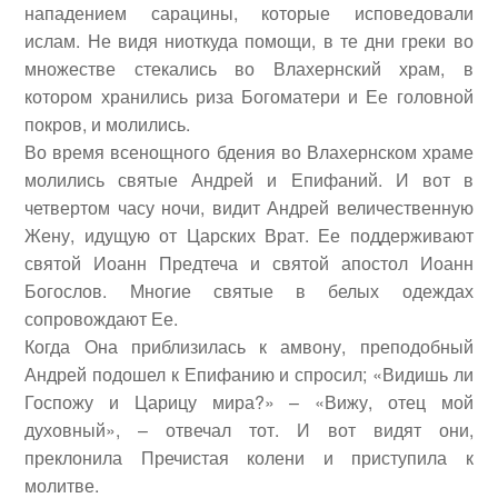
нападением сарацины, которые исповедовали
ислам. Не видя ниоткуда помощи, в те дни греки во
множестве стекались во Влахернский храм, в
котором хранились риза Богоматери и Ее головной
покров, и молились.
Во время всенощного бдения во Влахернском храме
молились святые Андрей и Епифаний. И вот в
четвертом часу ночи, видит Андрей величественную
Жену, идущую от Царских Врат.
Ее поддерживают
святой Иоанн Предтеча и святой апостол Иоанн
Богослов. Многие святые в белых одеждах
сопровождают Ее.
Когда Она приблизилась к амвону, преподобный
Андрей подошел к Епифанию и спросил; «Видишь ли
Госпожу и Царицу мира?» – «Вижу, отец мой
духовный», – отвечал тот. И вот видят они,
преклонила Пречистая колени и приступила к
молитве.