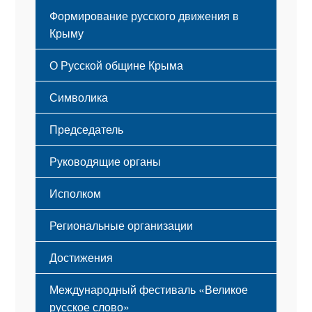
Формирование русского движения в
Крыму
Русский Крым
О Русской общине Крыма
Этапы становления
Символика
Принципы деятельности
Флаг
Структура
Председатель
Герб
Мероприятия
Гимн
Устав
Руководящие органы
Исполком
Региональные организации
Достижения
Международный фестиваль «Великое
русское слово»