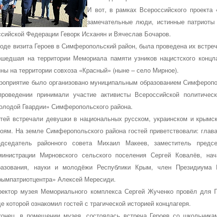
И вот, в рамках Всероссийского проекта
замечательные люди, истинные патриоты 
ссийской Федерации
Геворк Исханян
и
Вячеслав Бочаров
.
ходе визита Героев в Симферопольский район, была проведена их встре
ошедшая на территории Мемориала памяти узников нацистского концл
йны на территории совхоза «Красный» (ныне – село Мирное).
роприятие было организовано муниципальным образованием Симферопол
проведении принимали участие активисты Всероссийской политичес
олодой Гвардии» Симферопольского района.
стей встречали девушки в национальных русском, украинском и крымс
роям. На земле Симферопольского района гостей приветствовали: глав
едседатель районного совета
Михаил Макеев
, заместитель предс
министрации Мирновского сельского поселения
Сергей Ковалёв
, на
разования, науки и молодёжи Республики Крым, член Президиум
рымпатриотцентра»
Алексей Мересиди
.
ректор музея Мемориального комплекса
Сергей Жученко
провёл для Г
е которой ознакомил гостей с трагической историей концлагеря.
конец, в помещении музея, состоялась встреча Героев со школьника