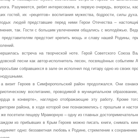
алога. Разумеется, ребят интересовали, в первую очередь, вопросы, к
ших гостей, их «рецептов» воспитания мужества, бодрости, силы духа
лодых людей представшие перед ними Герои Отечества – настоящий
мнения, так. Гости с большим увлечением общались с молодёжью. Ведь
о представителям предстоит крепить мощь и славу нашей Родины, пр
колений.
вершилась встреча на творческой ноте. Герой Советского Союза
Ва
рдовской песни как автор-исполнитель песен, посвящённых событиям А
 просьбам собравшихся в зале он исполнил под гитару одно из своих про
внодушными.
 а визит Героев в Симферопольский район продолжался. Они ознако
триотическому воспитанию, проводимой в муниципальном образовани
ердца в конверте», наглядно отображающие эту работу. Кроме тог
рритории района, в ходе которой они познакомились с прошлым и наст
к же посетили пещеру Мраморную – одну из главных достопримечательн
каждом из прибывших в Крым Героев можно писать книги, снимать ки
ъединяет одно: беззаветная любовь к Родине, стремление к сохранению
еалов.