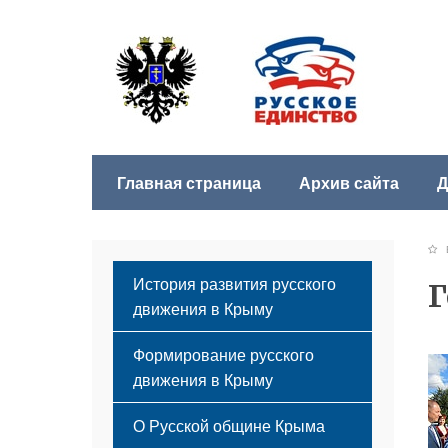
Главная страница
Архив сайта
Д
Б
История развития русского
Г
движения в Крыму
Формирование русского
движения в Крыму
Русский Крым
О Русской общине Крыма