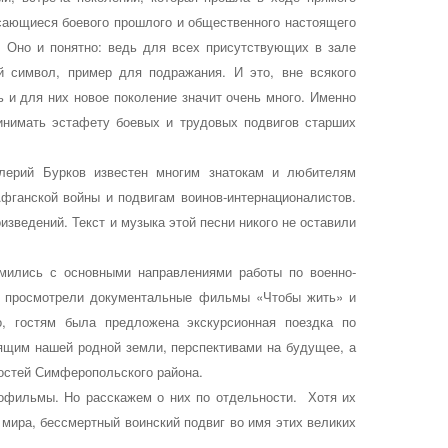
асающиеся боевого прошлого и общественного настоящего
. Оно и понятно: ведь для всех присутствующих в зале
 символ, пример для подражания. И это, вне всякого
 и для них новое поколение значит очень много. Именно
инимать эстафету боевых и трудовых подвигов старших
лерий Бурков
известен многим знатокам и любителям
фганской войны и подвигам воинов-интернационалистов.
изведений. Текст и музыка этой песни никого не оставили
мились с основными направлениями работы по военно-
и, просмотрели документальные фильмы «Чтобы жить» и
о, гостям была предложена экскурсионная поездка по
оящим нашей родной земли, перспективами на будущее, а
остей Симферопольского района.
нофильмы. Но расскажем о них по отдельности. Хотя их
 мира, бессмертный воинский подвиг во имя этих великих