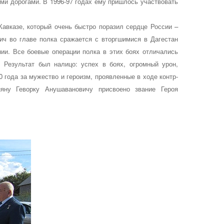
ми дорогами. В 1996-97 годах ему пришлось участвовать
Кавказе, который очень быстро поразил сердце России –
ч во главе полка сражается с вторгшимися в Дагестан
нии. Все боевые операции полка в этих боях отличались
 Результат был налицо: успех в боях, огромный урон,
года за мужество и героизм, проявленные в ходе контр-
няну Геворку Анушавановичу присвоено звание Героя