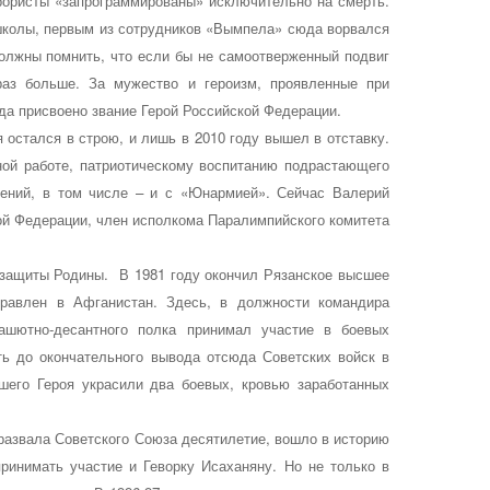
ррористы «запрограммированы» исключительно на смерть.
школы, первым из сотрудников «Вымпела» сюда ворвался
олжны помнить, что если бы не самоотверженный подвиг
раз больше. За мужество и героизм, проявленные при
да присвоено звание Герой Российской Федерации.
остался в строю, и лишь в 2010 году вышел в отставку.
ной работе, патриотическому воспитанию подрастающего
инений, в том числе – и с «Юнармией». Сейчас Валерий
й Федерации, член исполкома Паралимпийского комитета
 защиты Родины. В 1981 году окончил Рязанское высшее
равлен в Афганистан. Здесь, в должности командира
арашютно-десантного полка принимал участие в боевых
ть до окончательного вывода отсюда Советских войск в
шего Героя украсили два боевых, кровью заработанных
развала Советского Союза десятилетие, вошло в историю
ринимать участие и Геворку Исаханяну. Но не только в