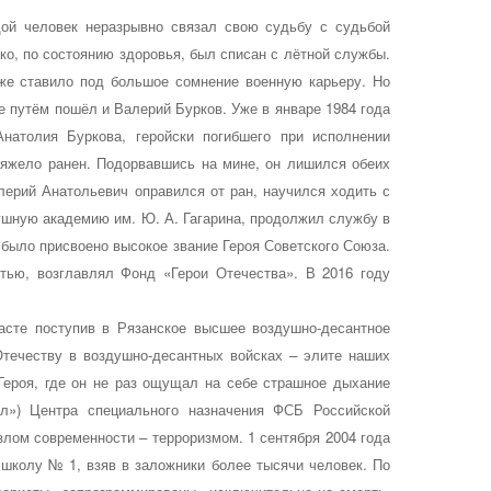
ой человек неразрывно связал свою судьбу с судьбой
ко, по состоянию здоровья, был списан с лётной службы.
же ставило под большое сомнение военную карьеру. Но
же путём пошёл и Валерий Бурков. Уже в январе 1984 года
натолия Буркова, геройски погибшего при исполнении
тяжело ранен. Подорвавшись на мине, он лишился обеих
алерий Анатольевич оправился от ран, научился ходить с
душную академию им. Ю. А. Гагарина, продолжил службу в
 было присвоено высокое звание Героя Советского Союза.
тью, возглавлял Фонд «Герои Отечества». В 2016 году
асте поступив в Рязанское высшее воздушно-десантное
Отечеству в воздушно-десантных войсках – элите наших
Героя, где он не раз ощущал на себе страшное дыхание
л») Центра специального назначения ФСБ Российской
лом современности – терроризмом. 1 сентября 2004 года
 школу № 1, взяв в заложники более тысячи человек. По