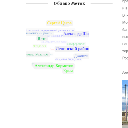
пр
Облако Меток
и в
В 
Мо
ба
вы
на
те
Ро
Ал