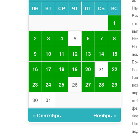
ис
На
ПН
ВТ
СР
ЧТ
ПТ
СБ
ВС
Вя
1
та
вы
2
3
4
5
6
7
8
Не
Но
9
10
11
12
13
14
15
по
Бо
16
17
18
19
20
21
22
Ро
Ге
23
24
25
26
27
28
29
во
па
30
31
де
фе
« Сентябрь
Ноябрь »
бо
Пр
по