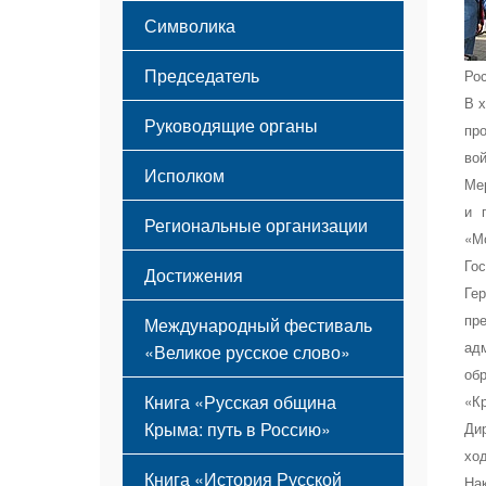
Этапы становления
Символика
Принципы деятельности
Флаг
Структура
Председатель
Ро
Герб
Мероприятия
В 
Гимн
Устав
Руководящие органы
пр
во
Исполком
Ме
и 
Региональные организации
«М
Го
Достижения
Ге
пр
Международный фестиваль
ад
«Великое русское слово»
об
Книга «Русская община
«К
Крыма: путь в Россию»
Ди
ход
Книга «История Русской
На