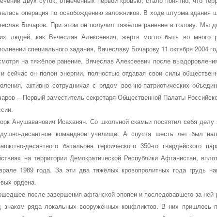
течении двух суток, отмеченных первой кровью, стало понятно, что те
чалась операция по освобождению заложников. В ходе штурма здания 
чеслав Бочаров. При этом он получил тяжёлое ранение в голову. Мы д
ких людей, как Вячеслав Алексеевич, жертв могло быть во много 
полнении специального задания, Вячеславу Бочарову 11 октября 2004 го
смотря на тяжёлое ранение, Вячеслав Алексеевич после выздоровления 
 и сейчас он полон энергии, полностью отдавая свои силы обществен
коления, активно сотрудничая с рядом военно-патриотических объед
чаров – Первый заместитель секретаря Общественной Палаты Российско
ссии.
ворк Анушаванович Исаханян.
Со школьной скамьи посвятил себя делу
здушно-десантное командное училище. А спустя шесть лет был нап
рашютно-десантного батальона героического 350-го гвардейского п
йствиях на территории Демократической Республики Афганистан, впло
врале 1989 года. За эти два тяжёлых кровопролитных года грудь на
евых ордена.
ошедшее после завершения афганской эпопеи и последовавшего за ней 
д знаком ряда локальных вооружённых конфликтов. В них пришлось п