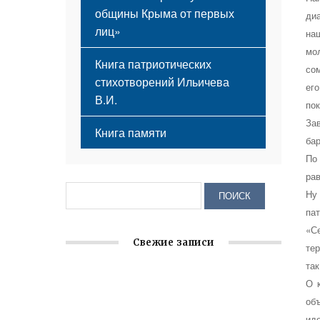
общины Крыма от первых
ди
лиц»
на
мо
Книга патриотических
со
стихотворений Ильичева
ег
В.И.
по
За
Книга памяти
ба
По
ра
Ну
па
«С
Свежие записи
те
та
Крымское отделение «Ассамблеи
О 
народов России» реализует проект «С
об
чего начинается Родина»
ид