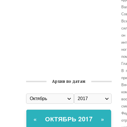
Ва
Встреча с активом Ялтинской
Со
организации Русской общины Крыма
Вс
Заслуженная награда руководителю
си
волонтёрской организации
он
Ильин день: история и значение
ин
праздника
но
по
Гумпомощь для десантников накануне
Гл
Дня ВДВ
В 
пр
Архив по датам
Вя
ко
во
см
Фе
ОКТЯБРЬ 2017
«
»
от