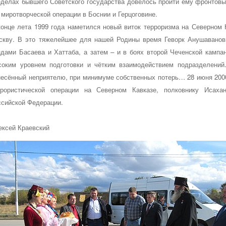
еделах бывшего Советского государства довелось пройти ему фронтовы
 миротворческой операции в Боснии и Герцоговине.
конце лета 1999 года наметился новый виток терроризма на Северном 
скву. В это тяжелейшее для нашей Родины время Геворк Анушаванови
ндами Басаева и Хаттаба, а затем – и в боях второй Чеченской кампа
соким уровнем подготовки и чётким взаимодействием подразделений.
несённый неприятелю, при минимуме собственных потерь… 28 июня 2000 
ррористической операции на Северном Кавказе, полковнику Исаха
ссийской Федерации.
ексей Краевский