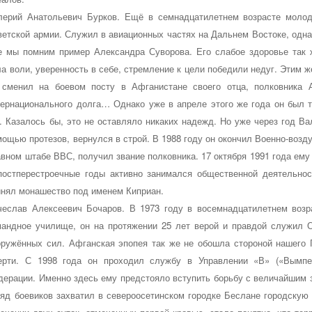
лерий Анатольевич Бурков.
Ещё в семнадцатилетнем возрасте молод
ветской армии. Служил в авиационных частях на Дальнем Востоке, одна
е мы помним пример Александра Суворова. Его слабое здоровье так 
ла воли, уверенность в себе, стремление к цели победили недуг. Этим 
 сменил на боевом посту в Афганистане своего отца, полковника А
тернационального долга… Однако уже в апреле этого же года он был 
г. Казалось бы, это не оставляло никаких надежд. Но уже через год В
мощью протезов, вернулся в строй. В 1988 году он окончил Военно-воз
авном штабе ВВС, получил звание полковника. 17 октября 1991 года ему
постперестроечные годы активно занимался общественной деятельнос
инял монашество под именем Киприан.
чеслав Алексеевич Бочаров.
В 1973 году в восемнадцатилетнем возр
мандное училище, он на протяжении 25 лет верой и правдой служил 
оружённых сил. Афганская эпопея так же не обошла стороной нашего 
ерти. С 1998 года он проходил службу в Управлении «В» («Вымпе
дерации. Именно здесь ему предстояло вступить борьбу с величайшим з
ряд боевиков захватил в североосетинском городке Беслане городскую