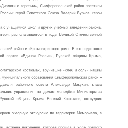
 «Диалоги с героями», Симферопольский район посетили
России: герой Советского Союза
Валерий Бурков
, герои
ча с учащимися школ и других учебных заведений района,
агеря, располагавшегося в годы Великой Отечественной
ьский район и «Крымпатриотцентром». В его подготовке
кой партии «Единая Россия», Русской общины Крыма,
ко-татарском костюмах, вручившие «хлеб и соль» нашим
а муниципального образования Симферопольский район –
едателя районного совета
Александр Макухин
, глава
чальник управления по делам молодёжи Министерства
а Русской общины Крыма
Евгений Костылев
, сотрудник
ероев обзорную экскурсию по территории Мемориала, в
ми, встреча поколений, которая прошла в ходе прямого