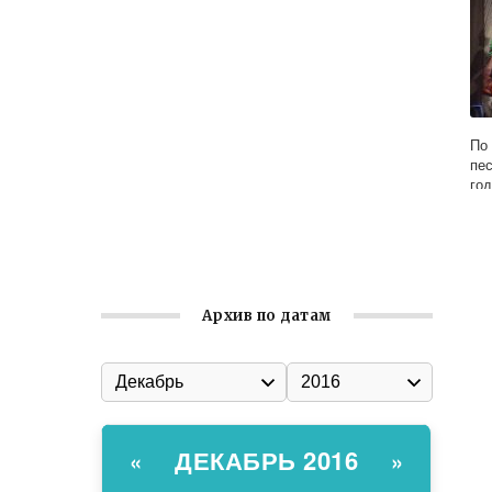
Встреча с активом Ялтинской
организации Русской общины Крыма
Заслуженная награда руководителю
волонтёрской организации
По
Ильин день: история и значение
пе
го
праздника
Гумпомощь для десантников накануне
Дня ВДВ
Архив по датам
ДЕКАБРЬ 2016
«
»