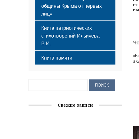
ст
общины Крыма от первых
им
лиц»
Книга патриотических
стихотворений Ильичева
Ч
В.И.
«Б
Книга памяти
и 
Свежие записи
Крымское отделение «Ассамблеи
народов России» реализует проект «С
чего начинается Родина»