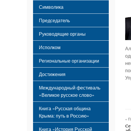
Этапы становления
Символика
Принципы деятельности
Флаг
Структура
Председатель
Герб
Мероприятия
Гимн
Устав
Руководящие органы
Исполком
Ал
од
Региональные организации
не
по
Достижения
Уп
Международный фестиваль
«Великое русское слово»
Книга «Русская община
Крыма: путь в Россию»
« 
Се
Книга «История Русской
аб