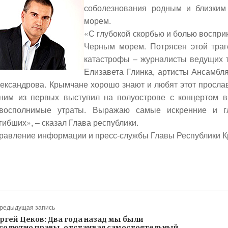
соболезнования родным и близким
морем.
«С глубокой скорбью и болью воспри
Черным морем. Потрясен этой тра
катастрофы – журналисты ведущих т
Елизавета Глинка, артисты Ансамбля
ександрова. Крымчане хорошо знают и любят этот прослав
ним из первых выступил на полуострове с концертом в
восполнимые утраты. Выражаю самые искренние и г
гибших», – сказал Глава республики.
равление информации и пресс-службы Главы Республики 
Предыдущая запись
ргей Цеков: Два года назад мы были
солютно правы, отстаивая самостоятельный