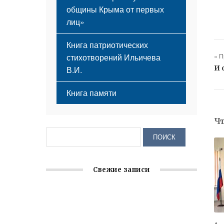
общины Крыма от первых
лиц»
Книга патриотических
« 
стихотворений Ильичева
И 
В.И.
Книга памяти
Ч
Свежие записи
Заслуженная награда руководителю
волонтёрской организации