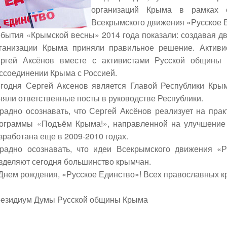
организаций Крыма в рамках 
Всекрымского движения «Русское 
бытия «Крымской весны» 2014 года показали: создавая дв
ганизации Крыма приняли правильное решение.
Активи
ргей Аксёнов вместе с активистами Русской общины
ссоединении Крыма с Россией.
годня Сергей Аксенов является Главой Республики Крым
няли ответственные посты в руководстве Республики.
радно осознавать, что Сергей Аксёнов реализует на пра
ограммы «Подъём Крыма!», направленной на улучшение
зработана еще в 2009-2010 годах.
радно осознавать, что идеи Всекрымского движения «
зделяют сегодня большинство крымчан.
Днем рождения, «Русское Единство»! Всех православных к
езидиум Думы Русской общины Крыма