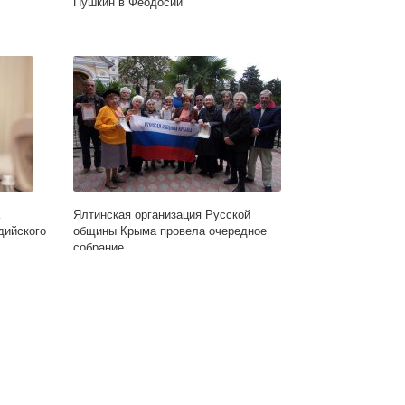
Пушкин в Феодосии
Ялтинская организация Русской
дийского
общины Крыма провела очередное
собрание