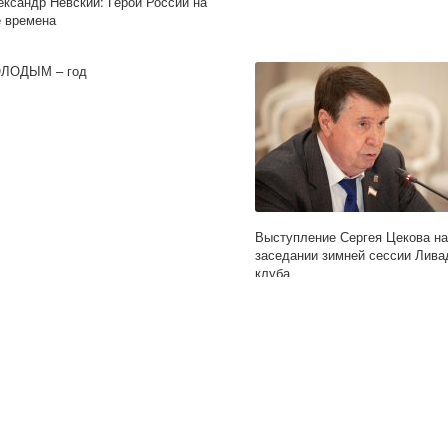
ександр Невский: Герой России на
е времена
ЛОДЫМ – год
Выступление Сергея Цекова на
заседании зимней сессии Лива
клуба