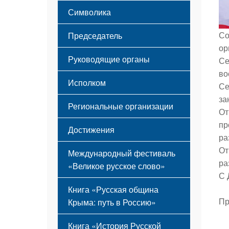
Этапы становления
Символика
Принципы деятельности
Флаг
Структура
Со
Председатель
Герб
Мероприятия
ор
Гимн
Устав
Руководящие органы
Се
во
Исполком
Се
за
Региональные организации
От
пр
Достижения
ра
От
Международный фестиваль
ра
«Великое русское слово»
С 
Книга «Русская община
Пр
Крыма: путь в Россию»
Книга «История Русской