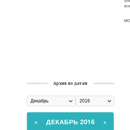
Ал
Ильин день: история и значение
вс
праздника
Гумпомощь для десантников накануне
МО
Дня ВДВ
Улица Карла Маркса в Феодосии стала
улицей Соборной
Состоялось собрание
Симферопольской городской
организации Русской общины Крыма
Архив по датам
ДЕКАБРЬ 2016
«
»