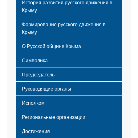
История развития русского движения в
Крыму
Формирование русского движения в
Крыму
Русский Крым
О Русской общине Крыма
Этапы становления
Символика
Принципы деятельности
Флаг
Структура
Председатель
Герб
Мероприятия
Гимн
Устав
Руководящие органы
Исполком
Региональные организации
Достижения