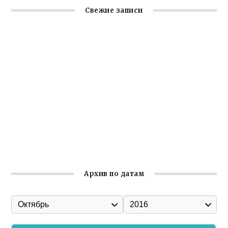
Свежие записи
Крымское отделение «Ассамблеи народов России»
реализует проект «С чего начинается Родина»
Встреча с активом Ялтинской организации Русской
общины Крыма
Заслуженная награда руководителю волонтёрской
организации
Ильин день: история и значение праздника
Гумпомощь для десантников накануне Дня ВДВ
Архив по датам